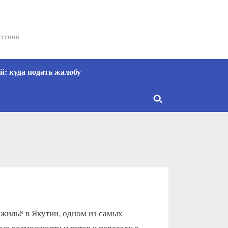
сссиии
: куда подать жалобу
Toggle
search
form
 жильё в Якутии, одном из самых
ые возможности и готов к переезду в