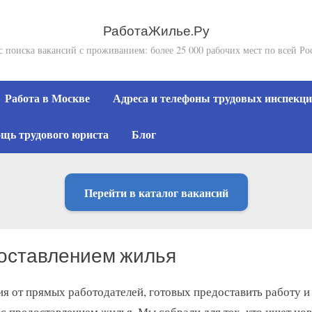
РаботаЖилье.Ру
с поиска вакансий с проживанием: более 25 000 рабочих мест по всей Ро
Работа в Москве
Адреса и телефоны трудовых инспекций
щь трудового юриста
Блог
Перейти в каталог вакансий
доставлением жилья
я от прямых работодателей, готовых предоставить работу и
с предоставлением жилья. Мы собрали для тех, кто ищет нов