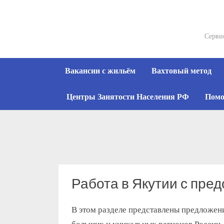
Skip
to
content
Серви
Вакансии с жильём
Вахтовый метод
Центры Занятости Населения РФ
Помо
Работа в Якутии с пре
В этом разделе представлены предложени
больших и уникальных регионов России, 