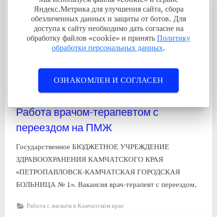
литературы с переездом на ПМЖ
Яндекс.Метрика для улучшения сайта, сбора
обезличенных данных и защиты от ботов. Для
Организация Муниципальное общеобразовательное
доступа к сайту необходимо дать согласие на
казенное учреждение Соболевская средняя школа
обработку файлов «cookie» и принять
Политику
обработки персональных данных
.
Требуется на работу учитель русского языка и
литературы с переездом.
ОЗНАКОМЛЕН И СОГЛАСЕН
Работа с жильём в Камчатском крае
Работа врачом-терапевтом с
переездом на ПМЖ
Государственное БЮДЖЕТНОЕ УЧРЕЖДЕНИЕ
ЗДРАВООХРАНЕНИЯ КАМЧАТСКОГО КРАЯ
«ПЕТРОПАВЛОВСК-КАМЧАТСКАЯ ГОРОДСКАЯ
БОЛЬНИЦА № 1». Вакансия врач-терапевт с переездом.
Работа с жильём в Камчатском крае