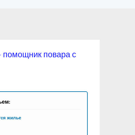
— помощник повара с
ьем:
тся жилье