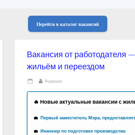
Перейти в каталог вакансий
Вакансия от работодателя 
жильём и переездом
By
Редакция
Posted
on
🔥 Новые актуальные вакансии с жил
💼
Первый заместитель Мэра, предоставляе
💼
Инженер по подготовке производства