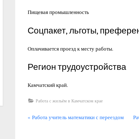
Пищевая промышленность
Соцпакет, льготы, префере
Оплачивается проезд к месту работы.
Регион трудоустройства
Камчатский край.
Работа с жильём в Камчатском крае
П
С
Навигация
Работа учитель математики с переездом
Ра
р
л
по
е
е