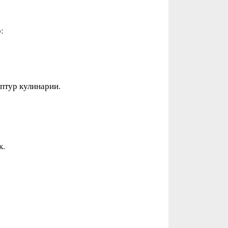
:
ептур кулинарии.
к.