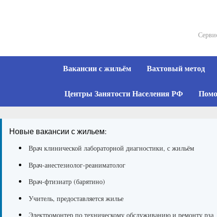
Skip
to
content
Серви
Вакансии с жильём
Вахтовый метод
Центры Занятости Населения РФ
Помо
Новые вакансии с жильем:
Врач клинической лабораторной диагностики, с жильём
Врач-анестезиолог-реаниматолог
Врач-фтизиатр (барятино)
Учитель, предоставляется жилье
Электромонтер по техническому обслуживанию и ремонту рза