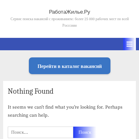
Skip
to
РаботаЖилье.Ру
content
Сервис поиска вакансий с проживанием: более 25 000 рабочих мест по всей
Росссиии
Перейти в каталог вакансий
Nothing Found
It seems we can’t find what you’re looking for. Perhaps
searching can help.
Найти: