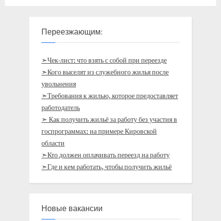
Переезжающим:
➣Чек-лист: что взять с собой при переезде
➣Кого выселят из служебного жилья после
увольнения
➣Требования к жилью, которое предоставляет
работодатель
➣ Как получить жильё за работу без участия в
госпрограммах: на примере Кировской
области
➣Кто должен оплачивать переезд на работу
➣Где и кем работать, чтобы получить жильё
Новые вакансии