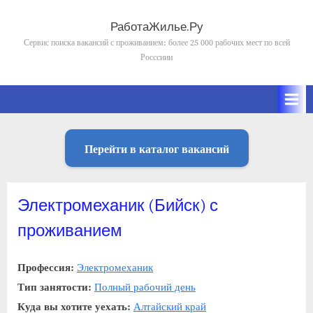
Skip
to
РаботаЖилье.Ру
content
Сервис поиска вакансий с проживанием: более 25 000 рабочих мест по всей
Росссиии
Перейти в каталог вакансий
Электромеханик (Бийск) с
проживанием
Профессия:
Электромеханик
Тип занятости:
Полный рабочий день
Куда вы хотите уехать:
Алтайский край