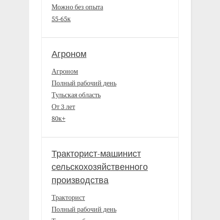
Можно без опыта
55-65к
Агроном
Агроном
Полный рабочий день
Тульская область
От 3 лет
80к+
Тракторист-машинист
сельскохозяйственного
производства
Тракторист
Полный рабочий день