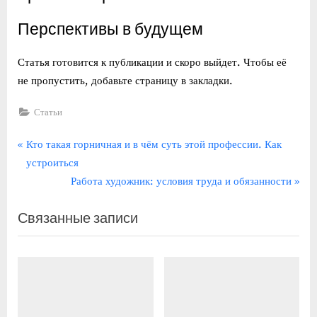
Перспективы в будущем
Статья готовится к публикации и скоро выйдет. Чтобы её
не пропустить, добавьте страницу в закладки.
Статьи
Навигация
П
Кто такая горничная и в чём суть этой профессии. Как
р
устроиться
по
е
С
Работа художник: условия труда и обязанности
записям
д
л
Связанные записи
ы
е
д
д
у
у
щ
ю
а
щ
я
а