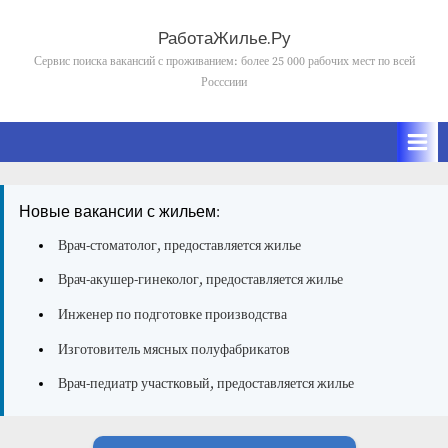
Skip
to
РаботаЖилье.Ру
content
Сервис поиска вакансий с проживанием: более 25 000 рабочих мест по всей
Росссиии
Новые вакансии с жильем:
Врач-стоматолог, предоставляется жилье
Врач-акушер-гинеколог, предоставляется жилье
Инженер по подготовке производства
Изготовитель мясных полуфабрикатов
Врач-педиатр участковый, предоставляется жилье