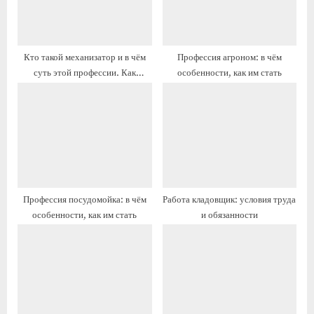
з
я
а
з
п
а
Кто такой механизатор и в чём
Профессия агроном: в чём
и
п
суть этой профессии. Как
особенности, как им стать
с
и
устроиться
ь
с
:
ь
:
Профессия посудомойка: в чём
Работа кладовщик: условия труда
особенности, как им стать
и обязанности