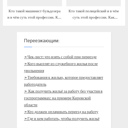
Кто такой машинист бульдозера
Кто такой полицейский и в чём
и в чём суть этой профессии. Как
суть этой профессии. Как
устроиться
устроиться
Переезжающим:
➣Чек-лист: что взять с собой при переезде
➣Кого выселят из служебного жилья после
увольнения
➣Требования к жилью, которое предоставляет
работодатель
➣ Как получить жильё за работу без участия в
госпрограммах: на примере Кировской
области
➣Кто должен оплачивать переезд на работу
➣Где и кем работать, чтобы получить жильё