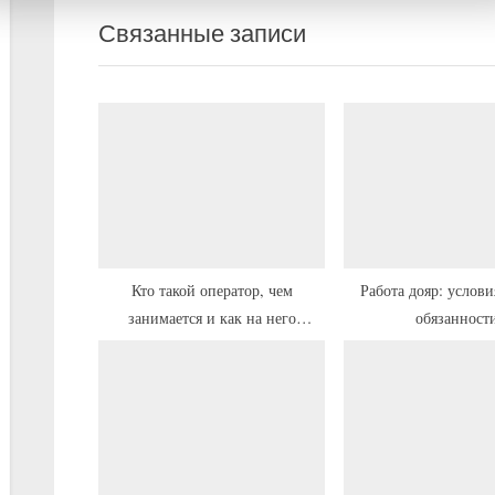
е
е
записям
Связанные записи
д
д
ы
у
д
ю
у
щ
щ
а
а
я
я
з
з
а
а
п
Кто такой оператор, чем
Работа дояр: условия труда и
занимается и как на него
обязанност
п
и
выучиться
и
с
с
ь
ь
:
: