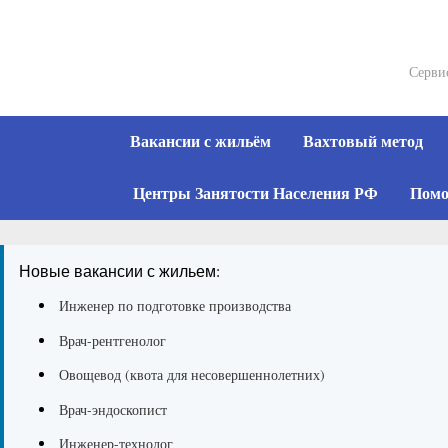
Skip
to
content
Серви
Вакансии с жильём
Вахтовый метод
Центры Занятости Населения РФ
Помо
Новые вакансии с жильем:
Инженер по подготовке производства
Врач-рентгенолог
Овощевод (квота для несовершеннолетних)
Врач-эндоскопист
Инженер-технолог