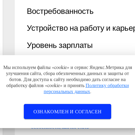
Востребованность
Устройство на работу и карье
Уровень зарплаты
Перспективы в будущем
Мы используем файлы «cookie» и сервис Яндекс.Метрика для
улучшения сайта, сбора обезличенных данных и защиты от
Статья готовится к публикации и скоро выйдет. 
ботов. Для доступа к сайту необходимо дать согласие на
обработку файлов «cookie» и принять
Политику обработки
страницу в закладки.
персональных данных
.
Статьи
ОЗНАКОМЛЕН И СОГЛАСЕН
П
С
Навигация
Профессия охранник: в чём
Чт
р
л
особенности, как им стать
по