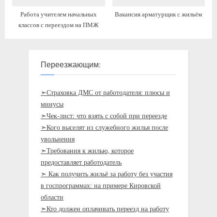
Работа учителем начальных
Вакансия арматурщик с жильём
классов с переездом на ПМЖ
Переезжающим:
➣Страховка ДМС от работодателя: плюсы и
минусы
➣Чек-лист: что взять с собой при переезде
➣Кого выселят из служебного жилья после
увольнения
➣Требования к жилью, которое
предоставляет работодатель
➣ Как получить жильё за работу без участия
в госпрограммах: на примере Кировской
области
➣Кто должен оплачивать переезд на работу