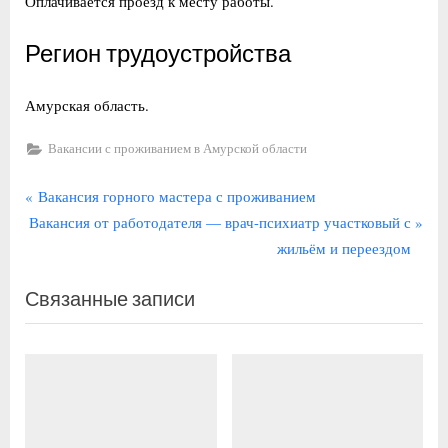
Оплачивается проезд к месту работы.
Регион трудоустройства
Амурская область.
Вакансии с проживанием в Амурской области
Навигация
П
Вакансия горного мастера с проживанием
С
р
Вакансия от работодателя — врач-психиатр участковый с
по
л
е
жильём и переездом
записям
е
д
Связанные записи
д
ы
у
д
ю
у
щ
щ
а
а
я
я