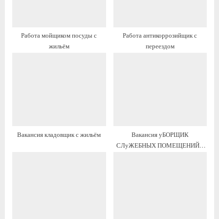
з
з
а
а
п
п
Работа мойщиком посуды с
Работа антикоррозийщик с
и
и
жильём
переездом
с
с
ь
ь
:
:
Вакансия кладовщик с жильём
Вакансия уБОРЩИК
СЛуЖЕБНЫХ ПОМЕЩЕНИЙ с
жильём