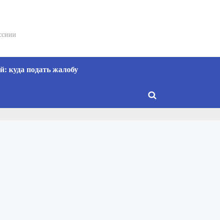
сссиии
: куда подать жалобу
Toggle
search
form