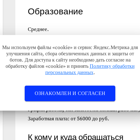
Образование
Среднее.
Специализация
Мы используем файлы «cookie» и сервис Яндекс.Метрика для
улучшения сайта, сбора обезличенных данных и защиты от
ботов. Для доступа к сайту необходимо дать согласие на
Не указана.
обработку файлов «cookie» и принять
Политику обработки
персональных данных
.
Требуемый/желаемый опыт работы — от 1 года.
Подробная информация о ва
ОЗНАКОМЛЕН И СОГЛАСЕН
График работы, тип занятости: полный рабочий 
Заработная плата: от 56000 до руб.
К кому и куда обращаться