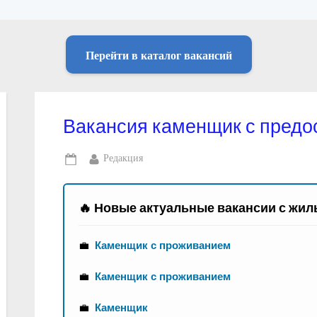
Перейти в каталог вакансий
Вакансия каменщик с предо
By
Редакция
Posted
on
🔥 Новые актуальные вакансии с жил
💼
Каменщик с проживанием
💼
Каменщик с проживанием
💼
Каменщик