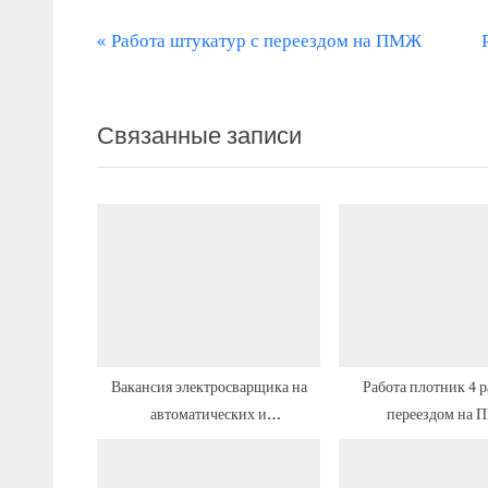
П
Навигация
Работа штукатур с переездом на ПМЖ
р
по
е
записям
Связанные записи
д
ы
д
у
щ
а
я
з
з
а
Вакансия электросварщика на
Работа плотник 4 р
автоматических и
переездом на
п
полуавтоматических машинах с
и
предоставлением жилья
с