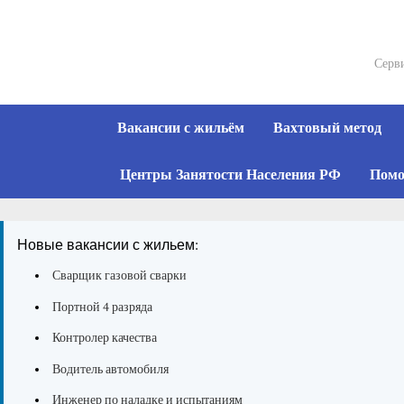
Skip
to
content
Серви
Вакансии с жильём
Вахтовый метод
Центры Занятости Населения РФ
Помо
Новые вакансии с жильем:
Сварщик газовой сварки
Портной 4 разряда
Контролер качества
Водитель автомобиля
Инженер по наладке и испытаниям