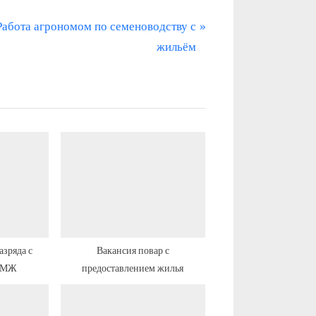
С
Работа агрономом по семеноводству с
л
жильём
е
д
у
ю
щ
а
я
а
п
азряда с
Вакансия повар с
 ПМЖ
предоставлением жилья
и
с
ь