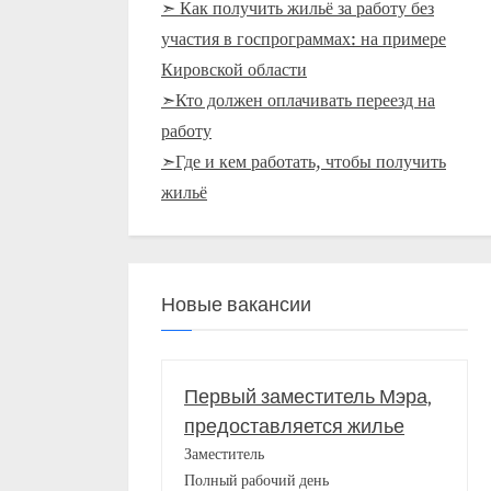
➣ Как получить жильё за работу без
участия в госпрограммах: на примере
Кировской области
➣Кто должен оплачивать переезд на
работу
➣Где и кем работать, чтобы получить
жильё
Новые вакансии
Первый заместитель Мэра,
предоставляется жилье
Заместитель
Полный рабочий день