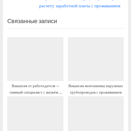
ы
л
расчету заработной платы с проживанием
д
е
Связанные записи
у
д
щ
у
а
ю
я
щ
з
а
а
я
п
з
и
а
с
п
Вакансия от работодателя —
Вакансия монтажника наружных
ь
и
главный специалист с жильём и
трубопроводов с проживанием
:
с
переездом
ь
: