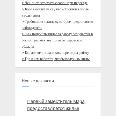
➣Чек-лист: что взять с собой при переезде
➣Кого выселят из служебного жилья после
увольнения
➣Требования к жилью, которое предоставляет
работодатель
➣ Как получить жильё за работу без участия в
госпрограммах: на примере Кировской
области
➣Кто должен оплачивать переезд на работу
➣Где и кем работать, чтобы получить жильё
Новые вакансии
Первый заместитель Мэра,
предоставляется жилье