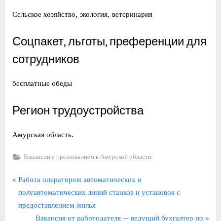
Сельское хозяйство, экология, ветеринария
Соцпакет, льготы, преференции для
сотрудников
бесплатные обеды
Регион трудоустройства
Амурская область.
Вакансии с проживанием в Амурской области
Навигация
П
Работа оператором автоматических и
р
полуавтоматических линий станков и установок с
по
е
предоставлением жилья
записям
д
С
Вакансия от работодателя — ведущий бухгалтер по