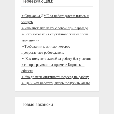
Переезжающим:
➣Страховка ДМС от работодателя: плюсы и
минусы
➣Чек-лист: что взять с собой при переезде
➣Кого выселят из служебного жилья после
увольнения
➣Требования к жилью, которое
предоставляет работодатель
➣ Как получить жильё за работу без участия
в госпрограммах: на примере Кировской
области
➣Кто должен оплачивать переезд на работу
➣Где и кем работать, чтобы получить жильё
Новые вакансии