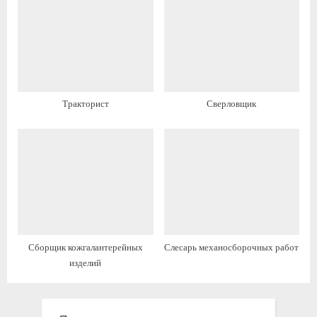
и
с
с
ь
ь
:
:
Тракторист
Сверловщик
Сборщик кожгалантерейных
Слесарь механосборочных работ
изделий