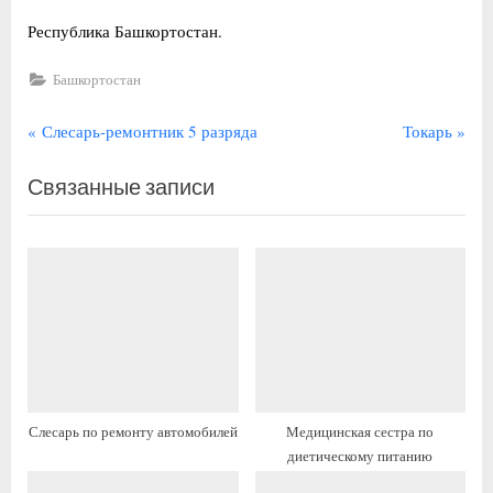
Республика Башкортостан.
Башкортостан
Навигация
П
С
Слесарь-ремонтник 5 разряда
Токарь
р
л
по
Связанные записи
е
е
записям
д
д
ы
у
д
ю
у
щ
щ
а
а
я
я
з
з
а
Слесарь по ремонту автомобилей
Медицинская сестра по
а
п
диетическому питанию
п
и