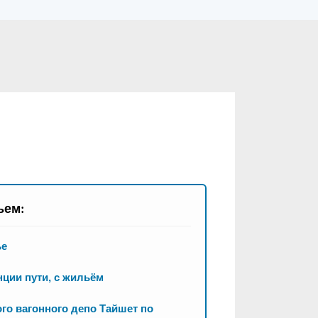
ьем:
ье
нции пути, с жильём
го вагонного депо Тайшет по