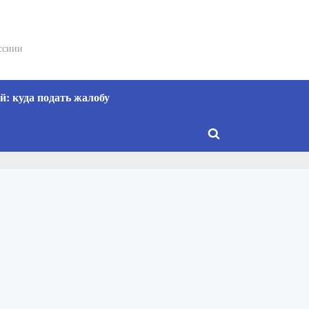
сссиии
: куда подать жалобу
Toggle
search
form