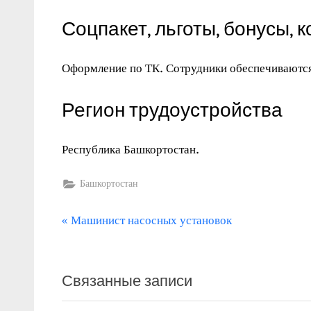
Соцпакет, льготы, бонусы, 
Оформление по ТК. Сотрудники обеспечиваютс
Регион трудоустройства
Республика Башкортостан.
Башкортостан
П
Навигация
Машинист насосных установок
р
по
е
записям
Связанные записи
д
ы