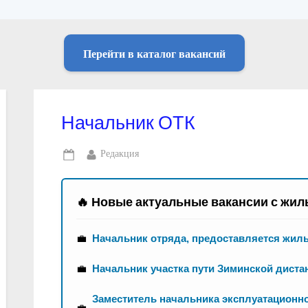
Перейти в каталог вакансий
Начальник ОТК
By
Редакция
Posted
on
🔥 Новые актуальные вакансии с жил
💼
Начальник отряда, предоставляется жил
💼
Начальник участка пути Зиминской диста
Заместитель начальника эксплуатационно
💼