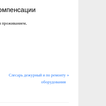
компенсации
я проживанием.
С
Слесарь дежурный и по ремонту
л
оборудования
е
д
у