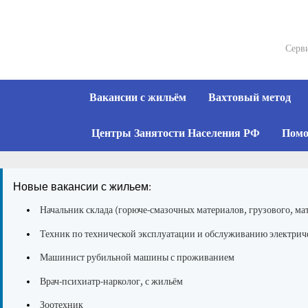
Skip
to
content
Серви
Вакансии с жильём
Вахтовый метод
Центры Занятости Населения РФ
Помо
Новые вакансии с жильем:
Начальник склада (горюче-смазочных материалов, грузового, мат
Техник по технической эксплуатации и обслуживанию электриче
Машинист рубильной машины с проживанием
Врач-психиатр-нарколог, с жильём
Зоотехник