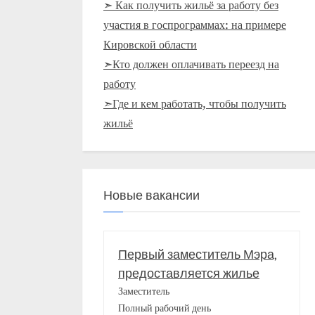
➣ Как получить жильё за работу без
участия в госпрограммах: на примере
Кировской области
➣Кто должен оплачивать переезд на
работу
➣Где и кем работать, чтобы получить
жильё
Новые вакансии
Первый заместитель Мэра,
предоставляется жилье
Заместитель
Полный рабочий день