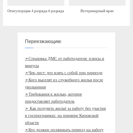
Огнеупорщик 4 разряда-6 разряда
Ветеринарный врач
Переезжающим:
➣Страховка ДМС от работодателя: плюсы и
минусы
➣Чек-лист: что взять с собой при переезде
➣Кого выселят из служебного жилья после
увольнения
➣Требования к жилью, которое
предоставляет работодатель
➣ Как получить жильё за работу без участия
в госпрограммах: на примере Кировской
области
➣Кто должен оплачивать переезд на работу