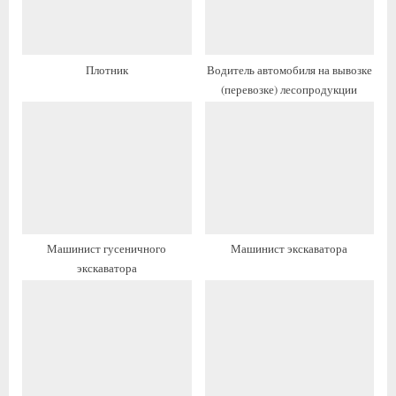
а
я
я
з
з
а
Плотник
Водитель автомобиля на вывозке
а
п
(перевозке) лесопродукции
п
и
и
с
с
ь
ь
:
:
Машинист гусеничного
Машинист экскаватора
экскаватора