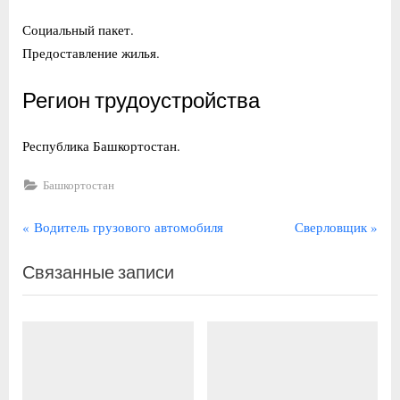
Социальный пакет.
Предоставление жилья.
Регион трудоустройства
Республика Башкортостан.
Башкортостан
Навигация
П
С
Водитель грузового автомобиля
Сверловщик
р
л
по
Связанные записи
е
е
записям
д
д
ы
у
д
ю
у
щ
щ
а