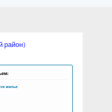
й район)
ьем:
тся жилье