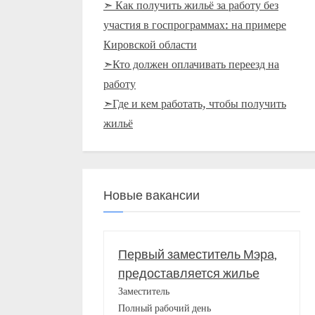
➣ Как получить жильё за работу без
участия в госпрограммах: на примере
Кировской области
➣Кто должен оплачивать переезд на
работу
➣Где и кем работать, чтобы получить
жильё
Новые вакансии
Первый заместитель Мэра,
предоставляется жилье
Заместитель
Полный рабочий день