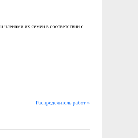
 членами их семей в соответствии с
С
Распределитель работ
л
е
д