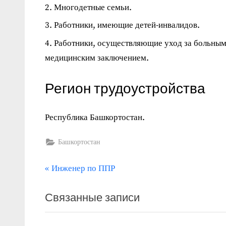
Многодетные семьи.
Работники, имеющие детей-инвалидов.
Работники, осуществляющие уход за больными
медицинским заключением.
Регион трудоустройства
Республика Башкортостан.
Башкортостан
П
Навигация
Инженер по ППР
р
по
Связанные записи
е
записям
д