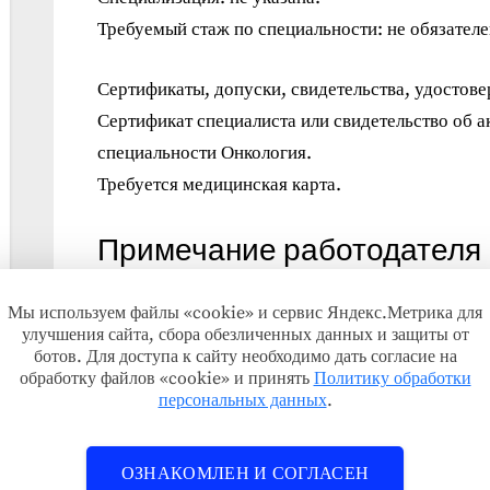
Требуемый стаж по специальности: не обязателе
Сертификаты, допуски, свидетельства, удостове
Сертификат специалиста или свидетельство об а
специальности Онкология.
Требуется медицинская карта.
Примечание работодателя
Возможность участия в программе Земский док
Мы используем файлы «cookie» и сервис Яндекс.Метрика для
улучшения сайта, сбора обезличенных данных и защиты от
ботов. Для доступа к сайту необходимо дать согласие на
Занятость
обработку файлов «cookie» и принять
Политику обработки
персональных данных
.
График работы: полный рабочий день.
Тип занятости: полная занятость.
ОЗНАКОМЛЕН И СОГЛАСЕН