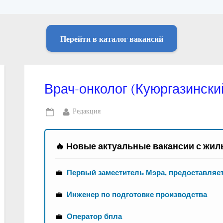
Перейти в каталог вакансий
Врач-онколог (Куюргазински
By
Редакция
Posted
on
🔥 Новые актуальные вакансии с жил
💼
Первый заместитель Мэра, предоставляе
💼
Инженер по подготовке производства
💼
Оператор бпла