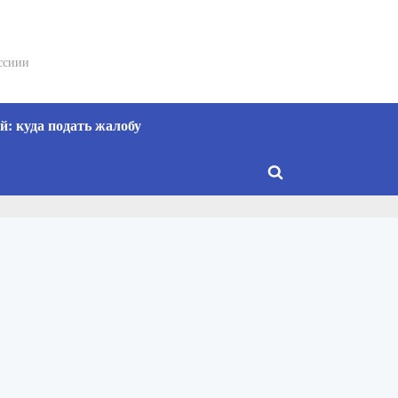
сссиии
: куда подать жалобу
Toggle
search
form