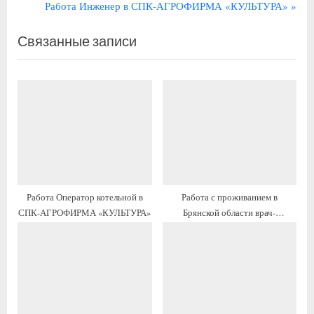
д
С
Работа Инженер в СПК-АГРОФИРМА «КУЛЬТУРА»
ы
л
Связанные записи
д
е
у
д
щ
у
а
ю
я
щ
з
а
а
я
п
з
и
а
Работа Оператор котельной в
Работа с проживанием в
с
п
СПК-АГРОФИРМА «КУЛЬТУРА»
Брянской области врач-
ь
и
офтальмолог
:
с
ь
: