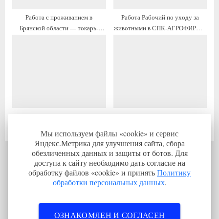
Работа с проживанием в
Работа Рабочий по уходу за
Брянской области — токарь-
животными в СПК-АГРОФИРМА
расточник 4 разряда
«КУЛЬТУРА»
Работа с проживанием в
Работа Врач-инфекционист в
Брянской области инженер
ГБУЗ «Выгоничская Центральная
Мы используем файлы «cookie» и сервис
Районная Больница»
Яндекс.Метрика для улучшения сайта, сбора
обезличенных данных и защиты от ботов. Для
доступа к сайту необходимо дать согласие на
Переезжающим:
обработку файлов «cookie» и принять
Политику
обработки персональных данных
.
➣Страховка ДМС от работодателя: плюсы и
минусы
ОЗНАКОМЛЕН И СОГЛАСЕН
➣Чек-лист: что взять с собой при переезде