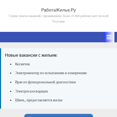
Skip
to
РаботаЖилье.Ру
content
Сервис поиска вакансий с проживанием: более 25 000 рабочих мест по всей
Росссиии
Новые вакансии с жильем:
Косметик
Электромонтер по испытаниям и измерениям
Врач по функциональной диагностики
Электрогазосварщик
Швея., предоставляется жилье