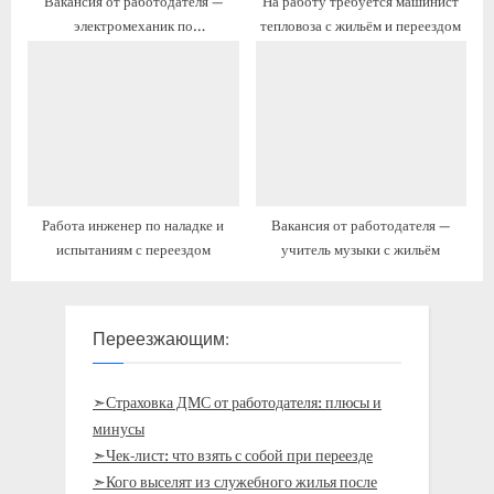
Вакансия от работодателя —
На работу требуется машинист
электромеханик по
тепловоза с жильём и переездом
обслуживанию устройств
сигнализации, централизации и
блокировки с жильём и
переездом
Работа инженер по наладке и
Вакансия от работодателя —
испытаниям с переездом
учитель музыки с жильём
Переезжающим:
➣Страховка ДМС от работодателя: плюсы и
минусы
➣Чек-лист: что взять с собой при переезде
➣Кого выселят из служебного жилья после