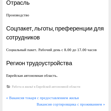
Отрасль
Производство
Соцпакет, льготы, преференции для
сотрудников
Социальный пакет. Рабочий день с 8.00 до 17.00 часов
Регион трудоустройства
Еврейская автономная область.
Работа и жильё в Еврейской автономной области
Навигация
П
Вакансия токаря с предоставлением жилья
р
С
Вакансия сортировщика с проживанием
по
е
л