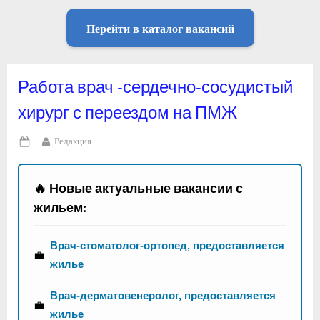
Перейти в каталог вакансий
Работа врач -сердечно-сосудистый
хирург с переездом на ПМЖ
By
Редакция
Posted
on
🔥 Новые актуальные вакансии с
жильем:
Врач-стоматолог-ортопед, предоставляется
💼
жилье
Врач-дерматовенеролог, предоставляется
💼
жилье