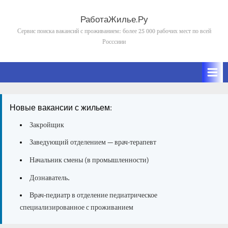
Skip
to
РаботаЖилье.Ру
content
Сервис поиска вакансий с проживанием: более 25 000 рабочих мест по всей
Росссиии
Новые вакансии с жильем:
Закройщик
Заведующий отделением — врач-терапевт
Начальник смены (в промышленности)
Дознаватель.
Врач-педиатр в отделение педиатрическое
специализированное с проживанием