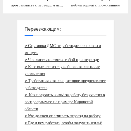
программиста с переездом на
амбулаторией с проживанием
ПМЖ
Переезжающим:
➣Страховка ДМС от работодателя: плюсы и
минусы
➣Чек-лист: что взять с собой при переезде
➣Кого выселят из служебного жилья после
увольнения
➣Требования к жилью, которое предоставляет
работодатель
➣ Как получить жильё за работу без участия в
госпрограммах: на примере Кировской
области
➣Кто должен оплачивать переезд на работу
➣Где и кем работать, чтобы получить жильё