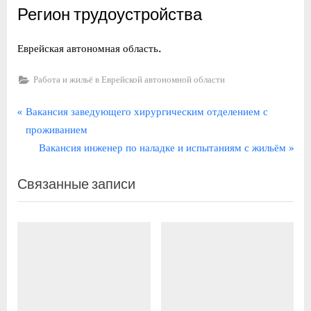
Регион трудоустройства
Еврейская автономная область.
Работа и жильё в Еврейской автономной области
Навигация
П
Вакансия заведующего хирургическим отделением с
р
проживанием
по
е
С
Вакансия инженер по наладке и испытаниям с жильём
записям
д
л
Связанные записи
ы
е
д
д
у
у
щ
ю
а
щ
я
а
з
я
а
з