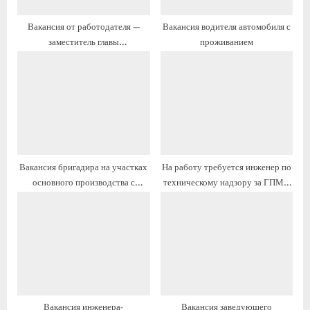
п
а
Вакансия от работодателя —
Вакансия водителя автомобиля с
и
п
заместитель главы
проживанием
с
и
администрации с жильём и
ь
с
переездом
:
ь
:
Вакансия бригадира на участках
На работу требуется инженер по
основного производства с
техническому надзору за ГПМ с
жильём и переездом
жильём и переездом
Вакансия инженера-
Вакансия заведующего