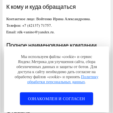
К кому и куда обращаться
Контактное лицо: Войтенко Ирина Александровна.
Телефон: +7 (42137) 71757.
Email: rdk-vanino@yandex.ru.
Полное наименование компании
Мы используем файлы «cookie» и сервис
МУНИЦИПАЛЬНОЕ бюджетное учреждение «Районный
Яндекс.Метрика для улучшения сайта, сбора
Дом культуры»Ванинского муниципального района
обезличенных данных и защиты от ботов. Для
Хабаровского края
доступа к сайту необходимо дать согласие на
обработку файлов «cookie» и принять
Политику
ИНН: 2709010500.
обработки персональных данных
.
Адрес:
Хабаровский край, Ванинский район, Уська-Орочская село,
Киевская улица, 13
ОЗНАКОМЛЕН И СОГЛАСЕН
Отрасль