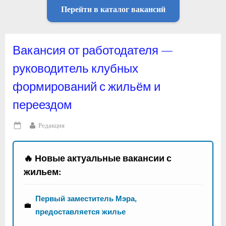
Перейти в каталог вакансий
Вакансия от работодателя —
руководитель клубных
формирований с жильём и
переездом
By
Редакция
Posted
on
🔥 Новые актуальные вакансии с
жильем:
Первый заместитель Мэра,
💼
предоставляется жилье