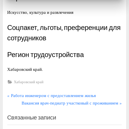
Искусство, культура и развлечения
Соцпакет, льготы, преференции для
сотрудников
Регион трудоустройства
Хабаровский край.
Хабаровский край
Навигация
П
Работа инженером с предоставлением жилья
р
С
Вакансия врач-педиатр участковый с проживанием
по
е
л
записям
Связанные записи
д
е
ы
д