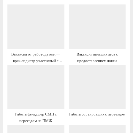
д
у
у
ю
щ
щ
а
а
я
я
з
з
а
а
Вакансия от работодателя —
Вакансия вальщик леса с
п
п
врач-педиатр участковый с
предоставлением жилья
и
и
жильём и переездом
с
с
ь
ь
:
:
Работа фельдшер СМП с
Работа сортировщик с переездом
переездом на ПМЖ