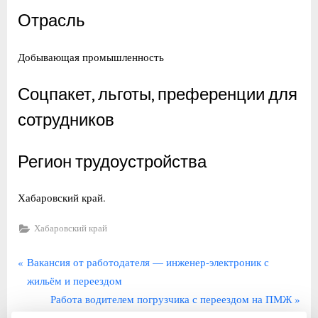
Отрасль
Добывающая промышленность
Соцпакет, льготы, преференции для
сотрудников
Регион трудоустройства
Хабаровский край.
Хабаровский край
Навигация
П
Вакансия от работодателя — инженер-электроник с
р
жильём и переездом
по
е
С
Работа водителем погрузчика с переездом на ПМЖ
записям
д
л