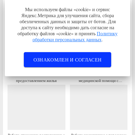
Связанные записи
ы
е
Мы используем файлы «cookie» и сервис
д
д
Яндекс.Метрика для улучшения сайта, сбора
обезличенных данных и защиты от ботов. Для
у
у
доступа к сайту необходимо дать согласие на
щ
ю
обработку файлов «cookie» и принять
Политику
а
щ
обработки персональных данных
.
я
а
з
я
ОЗНАКОМЛЕН И СОГЛАСЕН
а
з
п
а
Работа механиком с
Вакансия фельдшер скорой
и
п
предоставлением жилья
медицинской помощи с
с
и
проживанием
ь
с
:
ь
: