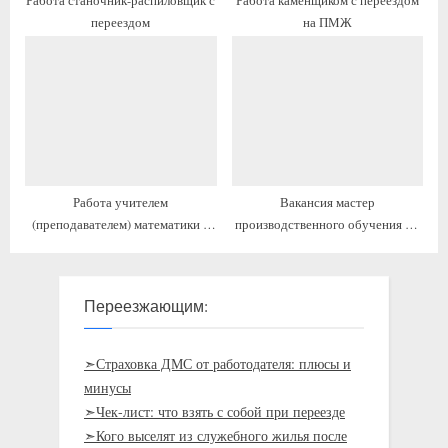
Работа станочник-распиловщик с
Работа каменщиком с переездом
переездом
на ПМЖ
Работа учителем
Вакансия мастер
(преподавателем) математики с
производственного обучения по
предоставлением жилья
профилю сварочные технологии
с жильём
Переезжающим:
➣Страховка ДМС от работодателя: плюсы и
минусы
➣Чек-лист: что взять с собой при переезде
➣Кого выселят из служебного жилья после