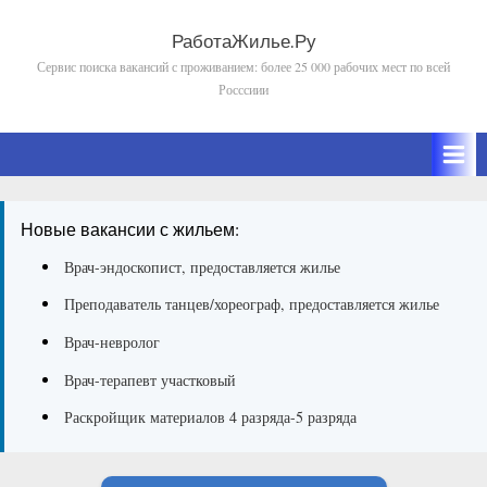
Skip
to
РаботаЖилье.Ру
Сервис поиска вакансий с проживанием: более 25 000 рабочих мест по всей
content
Росссиии
Новые вакансии с жильем:
Врач-эндоскопист, предоставляется жилье
Преподаватель танцев/хореограф, предоставляется жилье
Врач-невролог
Врач-терапевт участковый
Раскройщик материалов 4 разряда-5 разряда