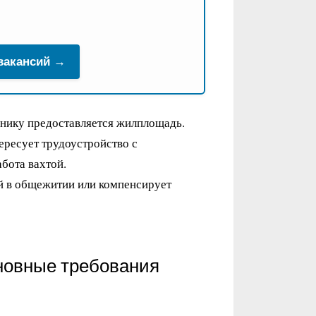
 вакансий →
днику предоставляется жилплощадь.
тересует трудоустройство с
бота вахтой.
й в общежитии или компенсирует
новные требования