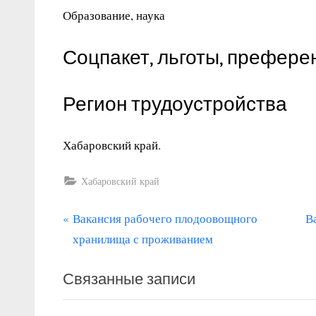
Образование, наука
Соцпакет, льготы, префере
Регион трудоустройства
Хабаровский край.
Хабаровский край
П
С
Навигация
Вакансия рабочего плодоовощного
В
р
л
хранилища с проживанием
по
е
е
записям
Связанные записи
д
д
ы
у