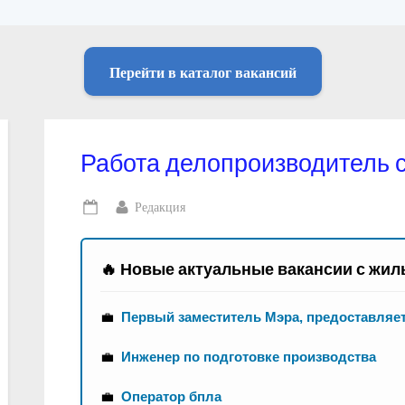
Перейти в каталог вакансий
Работа делопроизводитель 
By
Редакция
Posted
on
🔥 Новые актуальные вакансии с жил
💼
Первый заместитель Мэра, предоставляе
💼
Инженер по подготовке производства
💼
Оператор бпла