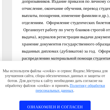
допризывников. Издание приказов по личному со
отчисление, окончание обучения, перевод студе
выплаты, поощрения, изменение фамилии и др.),
отделениям. Оформление студенческих билетов,
Организует работу по учету бланков строгой от
выдача), журналов регистрации выдачи докумен
хранение документов государственного образца,
выданных дипломах (дубликатов) за год. Оформ
распределению материальной помощи студентам
заочного отделения, в том числе выдачу задани
Мы используем файлы «cookie» и сервис Яндекс.Метрика для
предварительных уведомлений о начале экзамен
улучшения сайта, сбора обезличенных данных и защиты от
ботов. Для доступа к сайту необходимо дать согласие на
обработку файлов «cookie» и принять
Политику обработки
Прочее
персональных данных
.
Требования к знанию языков:
ОЗНАКОМЛЕН И СОГЛАСЕН
Нет.