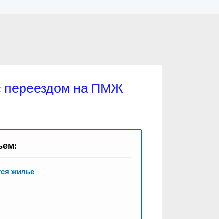
с переездом на ПМЖ
ьем:
тся жилье