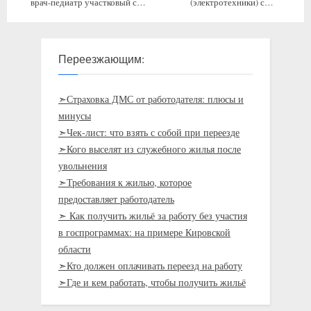
врач-педиатр участковый с
(электротехники) с
проживанием
предоставлением жилья
Переезжающим:
➣Страховка ДМС от работодателя: плюсы и
минусы
➣Чек-лист: что взять с собой при переезде
➣Кого выселят из служебного жилья после
увольнения
➣Требования к жилью, которое
предоставляет работодатель
➣ Как получить жильё за работу без участия
в госпрограммах: на примере Кировской
области
➣Кто должен оплачивать переезд на работу
➣Где и кем работать, чтобы получить жильё