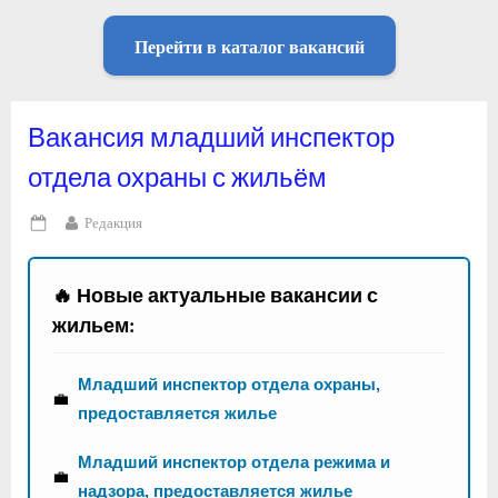
Перейти в каталог вакансий
Вакансия младший инспектор
отдела охраны с жильём
By
Редакция
Posted
on
🔥 Новые актуальные вакансии с
жильем:
Младший инспектор отдела охраны,
💼
предоставляется жилье
Младший инспектор отдела режима и
💼
надзора, предоставляется жилье