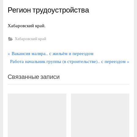
Регион трудоустройства
Хабаровский край.
Хабаровский край
Навигация
П
Вакансия маляра.. с жильём и переездом
С
р
Работа начальник группы (в строительстве).. с переездом
по
л
е
записям
Связанные записи
е
д
д
ы
у
д
ю
у
щ
щ
а
а
я
я
з
з