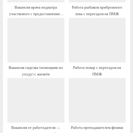
а
а
Вакансия врача-педиатра
Работа рыбаком прибрежного
п
п
участкового с предоставлением
лова с переездом на ПМЖ
и
и
жилья
с
с
ь
ь
:
:
Вакансия сиделка (помощник по
Работа повар с переездом на
уходу) с жильём
ПМЖ
Вакансия от работодателя —
Работа преподавателем физики