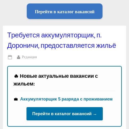
Перейти в каталог вакансий
Требуется аккумуляторщик, п.
Дороничи, предоставляется жильё
By
Редакция
Posted
on
🔥 Новые актуальные вакансии с
жильем:
💼
Аккумуляторщик 5 разряда с проживанием
Перейти в каталог вакансий →