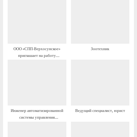
щ
ю
а
щ
я
а
з
я
а
з
п
а
ООО «СПП-Верхосунское»
Зоотехник
и
п
приглашает на работу
с
и
ветеринара, предоставляется
ь
с
жильё
:
ь
:
Инженер автоматизированной
Ведущий специалист, юрист
системы управления
технологическим процессом