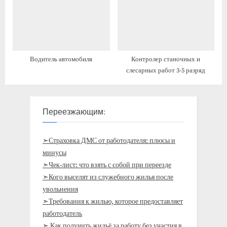
Водитель автомобиля
Контролер станочных и
слесарных работ 3-5 разряд
Переезжающим:
➣Страховка ДМС от работодателя: плюсы и
минусы
➣Чек-лист: что взять с собой при переезде
➣Кого выселят из служебного жилья после
увольнения
➣Требования к жилью, которое предоставляет
работодатель
➣ Как получить жильё за работу без участия в