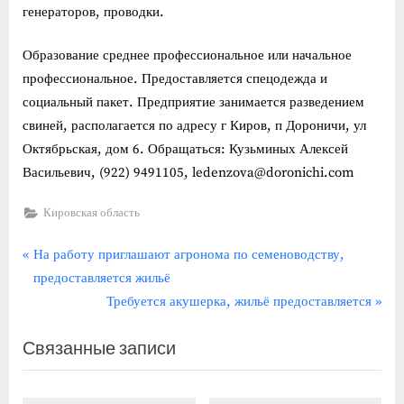
генераторов, проводки.
Образование среднее профессиональное или начальное
профессиональное. Предоставляется спецодежда и
социальный пакет. Предприятие занимается разведением
свиней, располагается по адресу г Киров, п Дороничи, ул
Октябрьская, дом 6. Обращаться: Кузьминых Алексей
Васильевич, (922) 9491105, ledenzova@doronichi.com
Кировская область
Навигация
П
На работу приглашают агронома по семеноводству,
р
предоставляется жильё
по
е
С
Требуется акушерка, жильё предоставляется
записям
д
л
Связанные записи
ы
е
д
д
у
у