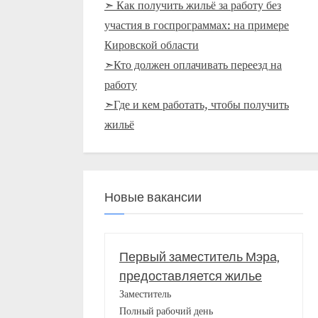
➣ Как получить жильё за работу без
участия в госпрограммах: на примере
Кировской области
➣Кто должен оплачивать переезд на
работу
➣Где и кем работать, чтобы получить
жильё
Новые вакансии
Первый заместитель Мэра,
предоставляется жилье
Заместитель
Полный рабочий день