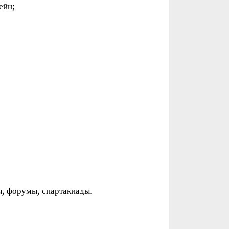
ейн;
ы, форумы, спартакиады.