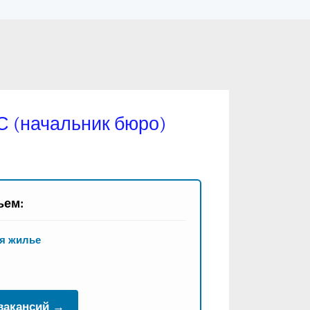
 (начальник бюро)
ьем:
я жилье
 вакансий →