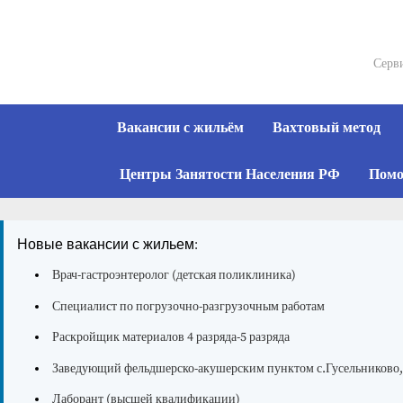
Skip
to
content
Серви
Вакансии с жильём
Вахтовый метод
Центры Занятости Населения РФ
Помо
Новые вакансии с жильем:
Врач-гастроэнтеролог (детская поликлиника)
Специалист по погрузочно-разгрузочным работам
Раскройщик материалов 4 разряда-5 разряда
Заведующий фельдшерско-акушерским пунктом с.Гусельниково, 
Лаборант (высшей квалификации)