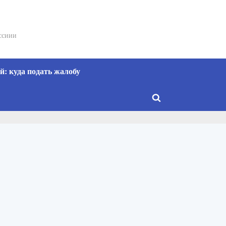
сссиии
: куда подать жалобу
Toggle
search
form