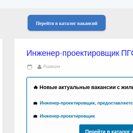
Перейти в каталог вакансий
Инженер-проектировщик ПГС
By
Редакция
Posted
on
🔥 Новые актуальные вакансии с жил
💼
Инженер-проектировщик, предоставляетс
💼
Инженер-проектировщик
Перейти в каталог