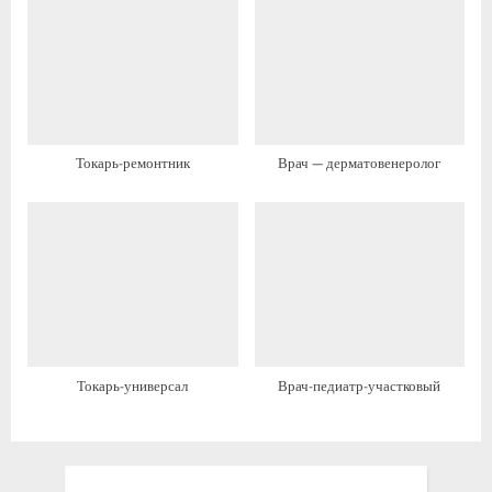
ь
ь
:
:
Токарь-ремонтник
Врач — дерматовенеролог
Токарь-универсал
Врач-педиатр-участковый