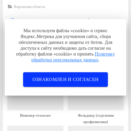
Кировская область
Навигация
П
Преподаватель программирования и информатики
р
С
Заместитель директора по информационно-
по
Мы используем файлы «cookie» и сервис
е
л
коммуникационным технологиям
Яндекс.Метрика для улучшения сайта, сбора
записям
обезличенных данных и защиты от ботов. Для
д
е
доступа к сайту необходимо дать согласие на
Связанные записи
ы
д
обработку файлов «cookie» и принять
Политику
д
у
обработки персональных данных
.
у
ю
щ
щ
ОЗНАКОМЛЕН И СОГЛАСЕН
а
а
я
я
з
з
а
а
п
п
Инженер-технолог
Фельдшер (отделения
и
и
профилактики)
с
с