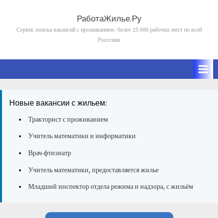
Skip
to
РаботаЖилье.Ру
content
Сервис поиска вакансий с проживанием: более 25 000 рабочих мест по всей
Росссиии
Новые вакансии с жильем:
Тракторист с проживанием
Учитель математики и информатики
Врач-фтизиатр
Учитель математики, предоставляется жилье
Младший инспектор отдела режима и надзора, с жильём