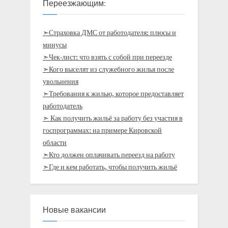
Переезжающим:
➣Страховка ДМС от работодателя: плюсы и
минусы
➣Чек-лист: что взять с собой при переезде
➣Кого выселят из служебного жилья после
увольнения
➣Требования к жилью, которое предоставляет
работодатель
➣ Как получить жильё за работу без участия в
госпрограммах: на примере Кировской
области
➣Кто должен оплачивать переезд на работу
➣Где и кем работать, чтобы получить жильё
Новые вакансии