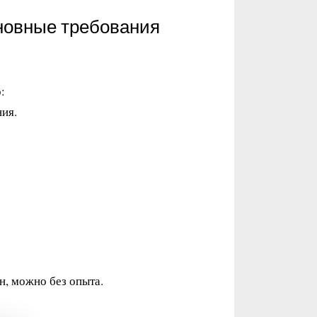
новные требования
:
ия.
н, можно без опыта.