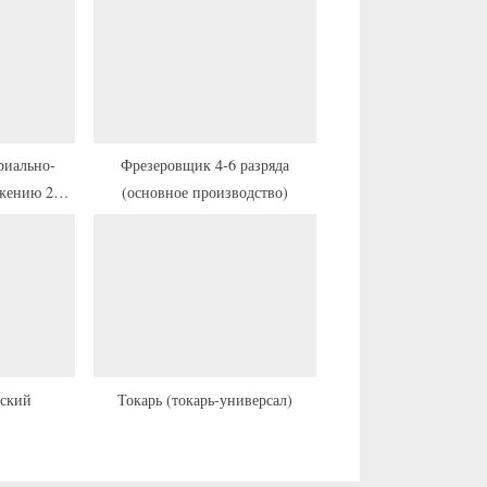
ю
щ
а
я
з
а
риально-
Фрезеровщик 4-6 разряда
бжению 2
(основное производство)
п
и
с
ь
:
тский
Токарь (токарь-универсал)