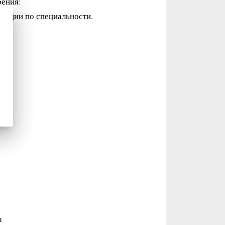
рения:
тации по специальности.
а