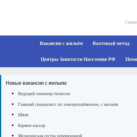
Skip
to
content
Серви
Вакансии с жильём
Вахтовый метод
Центры Занятости Населения РФ
Помо
Новые вакансии с жильем:
Ведущий инженер-технолог
Главный специалист по электроснабжению, с жильём
Швея
Бармен-кассир
Медицинская сестра перевязочной