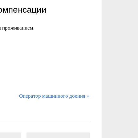
компенсации
я проживанием.
С
Оператор машинного доения
л
е
д
у