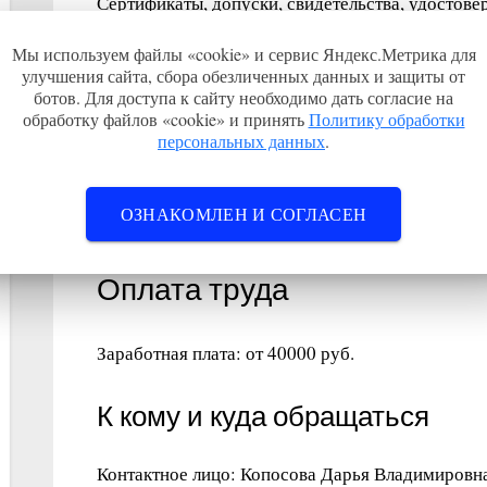
Сертификаты, допуски, свидетельства, удостове
Наличие действующего сертификата или аккреди
Мы используем файлы «cookie» и сервис Яндекс.Метрика для
Требуется медицинская карта.
улучшения сайта, сбора обезличенных данных и защиты от
ботов. Для доступа к сайту необходимо дать согласие на
обработку файлов «cookie» и принять
Политику обработки
Занятость
персональных данных
.
График работы: полный рабочий день.
ОЗНАКОМЛЕН И СОГЛАСЕН
Тип занятости: полная занятость.
Оплата труда
Заработная плата: от 40000 руб.
К кому и куда обращаться
Контактное лицо: Копосова Дарья Владимировн