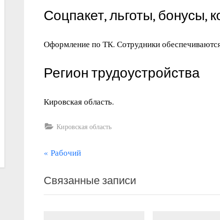
Соцпакет, льготы, бонусы, 
Оформление по ТК. Сотрудники обеспечиваютс
Регион трудоустройства
Кировская область.
Кировская область
П
Навигация
Рабочий
р
по
Связанные записи
е
записям
д
ы