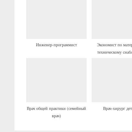
д
у
щ
а
я
з
Инженер-программист
Экономист по мате
техническому сна
а
категории
п
и
с
ь
:
Врач общей практики (семейный
Врач-хирург де
врач)