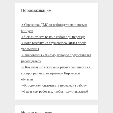
Переезжающим:
➣Страховка ДМС от работодателя: плюсы и
минусы
➣Чек-лист: что взять с собой при переезде
➣Кого выселят из служебного жилья после
увольнения
➣Требования к жилью, которое предоставляет
работодатель
➣ Как получить жильё за работу без участия в
госпрограммах: на примере Кировской
области
➣Кто должен оплачивать переезд на работу
➣Где и кем работать, чтобы получить жильё
Новые вакансии