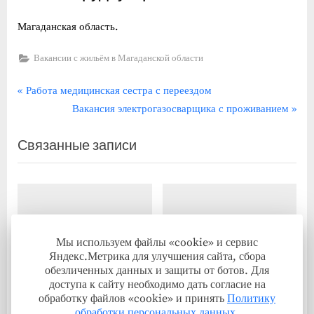
Магаданская область.
Вакансии с жильём в Магаданской области
Навигация
П
Работа медицинская сестра с переездом
р
С
Вакансия электрогазосварщика с проживанием
по
е
л
записям
Связанные записи
д
е
ы
д
д
у
у
ю
щ
щ
а
а
Мы используем файлы «cookie» и сервис
я
я
Яндекс.Метрика для улучшения сайта, сбора
обезличенных данных и защиты от ботов. Для
з
з
доступа к сайту необходимо дать согласие на
а
а
обработку файлов «cookie» и принять
Политику
Вакансия от работодателя —
Работа хормейстер,
п
п
обработки персональных данных
.