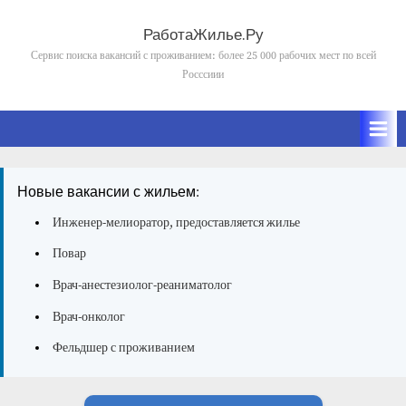
Skip
to
РаботаЖилье.Ру
content
Сервис поиска вакансий с проживанием: более 25 000 рабочих мест по всей
Росссиии
Новые вакансии с жильем:
Инженер-мелиоратор, предоставляется жилье
Повар
Врач-анестезиолог-реаниматолог
Врач-онколог
Фельдшер с проживанием