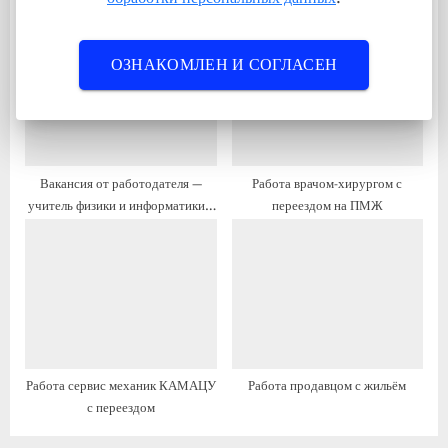
государственный инспектор
преподаватель по вокалу с
и
и
безопасности дорожного
переездом
с
с
движения гИБДД с жильём
ОЗНАКОМЛЕН И СОГЛАСЕН
ь
ь
:
:
Вакансия от работодателя —
Работа врачом-хирургом с
учитель физики и информатики с
переездом на ПМЖ
переездом
Работа сервис механик КАМАЦУ
Работа продавцом с жильём
с переездом