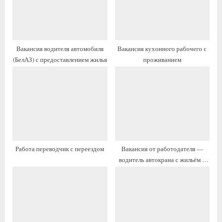
п
а
и
п
с
и
ь
с
Вакансия водителя автомобиля
Вакансия кухонного рабочего с
:
ь
(БелАЗ) с предоставлением жилья
проживанием
:
Работа переводчик с переездом
Вакансия от работодателя —
водитель автокрана с жильём и
переездом