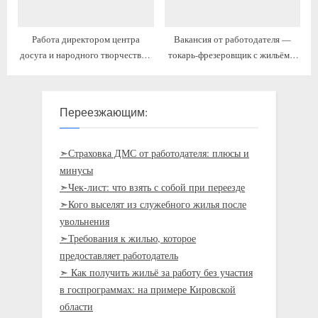
Работа директором центра
Вакансия от работодателя —
досуга и народного творчества с
токарь-фрезеровщик с жильём и
предоставлением жилья
переездом
Переезжающим:
➣Страховка ДМС от работодателя: плюсы и
минусы
➣Чек-лист: что взять с собой при переезде
➣Кого выселят из служебного жилья после
увольнения
➣Требования к жилью, которое
предоставляет работодатель
➣ Как получить жильё за работу без участия
в госпрограммах: на примере Кировской
области