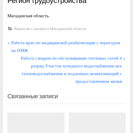
Регион трудоустройства
Магаданская область.
Вакансии с жильём в Магаданской области
Навигация
П
Работа врач по медицинской реабилитации с переездом
р
на ПМЖ
по
е
С
Работа слеарем по обслуживанию тепловых сетей 4
записям
д
л
разряд Участок холодного водоснабжения цех
ы
е
тепловодоснабжения и подземных коммуникаций с
д
д
предоставлением жилья
у
у
Связанные записи
щ
ю
а
щ
я
а
з
я
а
з