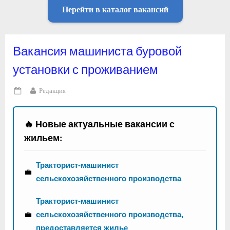
Перейти в каталог вакансий
Вакансия машиниста буровой
установки с проживанием
By
Редакция
Posted
on
🔥 Новые актуальные вакансии с
жильем:
Тракторист-машинист
💼
сельскохозяйственного производства
Тракторист-машинист
💼
сельскохозяйственного производства,
предоставляется жилье