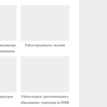
ю
щ
а
я
з
а
п
кскаватора
Работа продавцом с жильём
роживанием
и
с
ь
переездом
Работа педагог дополнительного
образования с переездом на ПМЖ