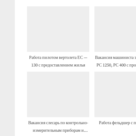
д
у
щ
а
я
з
а
Работа пилотом вертолета ЕС —
Вакансия машиниста э
130 с предоставлением жилья
РС 1250, РС 400 с п
п
и
с
ь
:
:
Вакансия слесарь по контрольно-
Работа фельдшер с 
измерительным приборам и