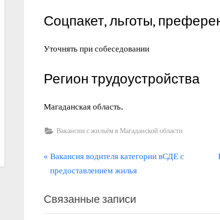
Соцпакет, льготы, префере
Уточнять при собеседовании
Регион трудоустройства
Магаданская область.
Вакансии с жильём в Магаданской области
П
Навигация
Вакансия водителя категории вСДЕ с
р
предоставлением жилья
по
е
записям
Связанные записи
д
ы