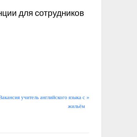
нции для сотрудников
С
Вакансия учитель английского языка с
л
жильём
е
д
у