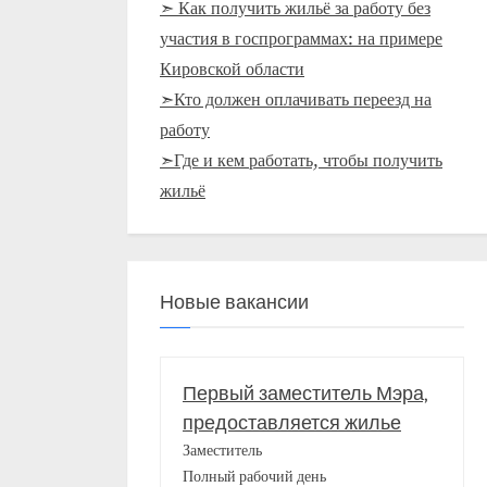
➣ Как получить жильё за работу без
участия в госпрограммах: на примере
Кировской области
➣Кто должен оплачивать переезд на
работу
➣Где и кем работать, чтобы получить
жильё
Новые вакансии
Первый заместитель Мэра,
предоставляется жилье
Заместитель
Полный рабочий день