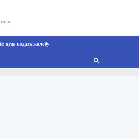
сссиии
: куда подать жалобу
Toggle
search
form