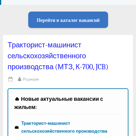
Перейти в каталог вакансий
Тракторист-машинист
сельскохозяйственного
производства (МТЗ, К-700, JCB)
By
Редакция
Posted
on
🔥 Новые актуальные вакансии с
жильем:
Тракторист-машинист
💼
сельскохозяйственного производства