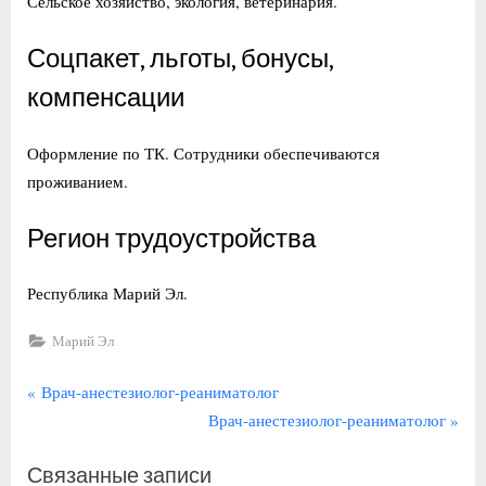
Сельское хозяйство, экология, ветеринария.
Соцпакет, льготы, бонусы,
компенсации
Оформление по ТК. Сотрудники обеспечиваются
проживанием.
Регион трудоустройства
Республика Марий Эл.
Марий Эл
Навигация
П
Врач-анестезиолог-реаниматолог
р
С
Врач-анестезиолог-реаниматолог
по
е
л
записям
Связанные записи
д
е