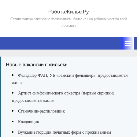
Skip
to
РаботаЖилье.Ру
Сервис поиска вакансий с проживанием: более 25 000 рабочих мест по всей
content
Росссиии
Новые вакансии с жильем:
Фельдшер ФАП, УБ «Земский фельдшер», предоставляется
жилье
Артист симфонического оркестра (первые скрипки),
предоставляется жилье
Станочник-распиловщик
Кладовщик
Вулканизаторщик печатных форм с проживанием