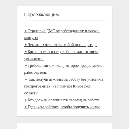
Переезжающим:
➣Страховка ДМС от работодателя: плюсы и
минусы
➣Чек-лист: что взять с собой при переезде
➣Кого выселят из служебного жилья после
увольнения
➣Требования к жилью, которое предоставляет
работодатель
➣ Как получить жильё за работу без участия в
госпрограммах: на примере Кировской
области
➣Кто должен оплачивать переезд на работу
➣Где и кем работать, чтобы получить жильё