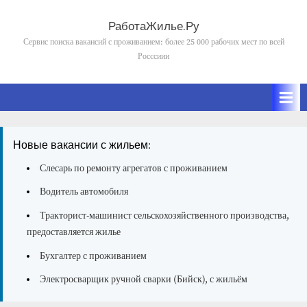
Skip
to
РаботаЖилье.Ру
content
Сервис поиска вакансий с проживанием: более 25 000 рабочих мест по всей
Росссиии
Новые вакансии с жильем:
Слесарь по ремонту агрегатов с проживанием
Водитель автомобиля
Тракторист-машинист сельскохозяйственного производства,
предоставляется жилье
Бухгалтер с проживанием
Электросварщик ручной сварки (Бийск), с жильём