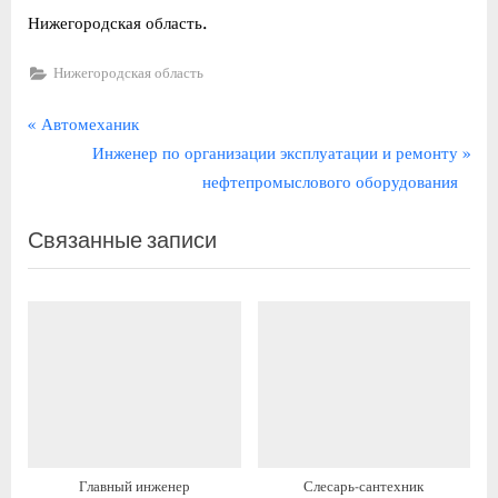
Нижегородская область.
Нижегородская область
Навигация
П
Автомеханик
р
С
Инженер по организации эксплуатации и ремонту
по
е
л
нефтепромыслового оборудования
записям
д
е
Связанные записи
ы
д
д
у
у
ю
щ
щ
а
а
я
я
з
з
а
а
п
п
Главный инженер
Слесарь-сантехник