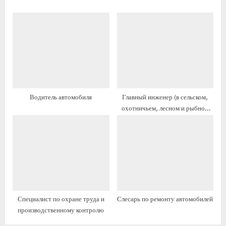
и
и
с
с
ь
ь
:
:
Водитель автомобиля
Главный инженер (в сельском,
охотничьем, лесном и рыбном
хозяйстве)
Специалист по охране труда и
Слесарь по ремонту автомобилей
производственному контролю