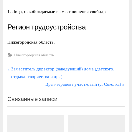
Лица, освобождаемые из мест лишения свободы.
Регион трудоустройства
Нижегородская область.
Нижегородская область
Навигация
П
Заместитель директор (заведующий) дома (детского,
р
отдыха, творчества и др. )
по
е
С
Врач-терапевт участковый (с. Соколка)
записям
д
л
Связанные записи
ы
е
д
д
у
у
щ
ю
а
щ