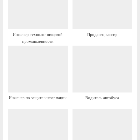
я
а
з
я
а
з
п
а
Инженер-технолог пищевой
Продавец-кассир
и
п
промышленности
с
и
ь
с
:
ь
:
Инженер по защите информации
Водитель автобуса