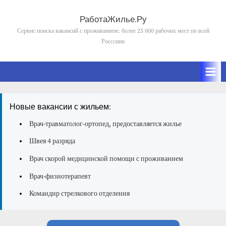
Skip
to
РаботаЖилье.Ру
content
Сервис поиска вакансий с проживанием: более 25 000 рабочих мест по всей
Росссиии
Новые вакансии с жильем:
Врач-травматолог-ортопед, предоставляется жилье
Швея 4 разряда
Врач скорой медицинской помощи с проживанием
Врач-физиотерапевт
Командир стрелкового отделения