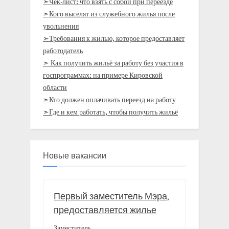
➣Чек-лист: что взять с собой при переезде
➣Кого выселят из служебного жилья после
увольнения
➣Требования к жилью, которое предоставляет
работодатель
➣ Как получить жильё за работу без участия в
госпрограммах: на примере Кировской
области
➣Кто должен оплачивать переезд на работу
➣Где и кем работать, чтобы получить жильё
Новые вакансии
Первый заместитель Мэра,
предоставляется жилье
Заместитель