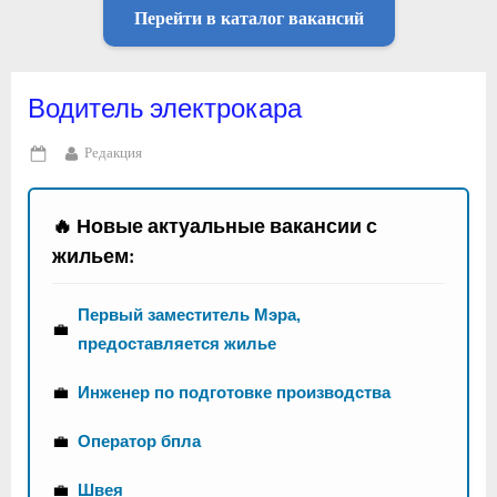
Перейти в каталог вакансий
Водитель электрокара
By
Редакция
Posted
on
🔥 Новые актуальные вакансии с
жильем:
Первый заместитель Мэра,
💼
предоставляется жилье
💼
Инженер по подготовке производства
💼
Оператор бпла
💼
Швея