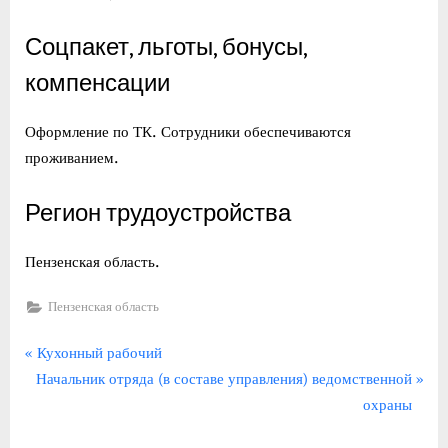
Соцпакет, льготы, бонусы,
компенсации
Оформление по ТК. Сотрудники обеспечиваются
проживанием.
Регион трудоустройства
Пензенская область.
Пензенская область
Навигация
П
Кухонный рабочий
С
р
Начальник отряда (в составе управления) ведомственной
по
л
е
охраны
записям
е
д