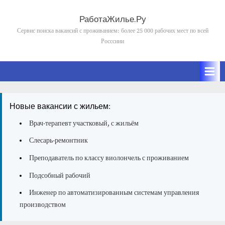
Skip
to
РаботаЖилье.Ру
content
Сервис поиска вакансий с проживанием: более 25 000 рабочих мест по всей
Росссиии
Новые вакансии с жильем:
Врач-терапевт участковый, с жильём
Слесарь-ремонтник
Преподаватель по классу виолончель с проживанием
Подсобный рабочий
Инженер по автоматизированным системам управления
производством