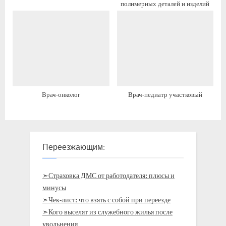
полимерных деталей и изделий
Врач-онколог
Врач-педиатр участковый
Переезжающим:
➣Страховка ДМС от работодателя: плюсы и
минусы
➣Чек-лист: что взять с собой при переезде
➣Кого выселят из служебного жилья после
увольнения