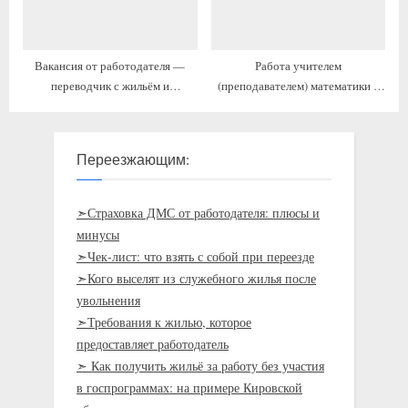
Вакансия от работодателя —
Работа учителем
переводчик с жильём и
(преподавателем) математики с
переездом
предоставлением жилья
Переезжающим:
➣Страховка ДМС от работодателя: плюсы и
минусы
➣Чек-лист: что взять с собой при переезде
➣Кого выселят из служебного жилья после
увольнения
➣Требования к жилью, которое
предоставляет работодатель
➣ Как получить жильё за работу без участия
в госпрограммах: на примере Кировской