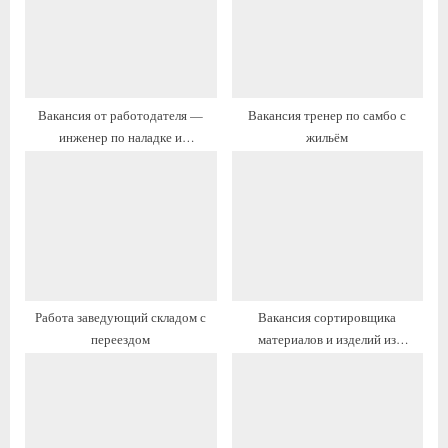
а
а
я
я
з
з
а
а
Вакансия от работодателя —
Вакансия тренер по самбо с
п
п
инженер по наладке и
жильём
и
и
испытаниям с жильём и
с
с
переездом
ь
ь
:
:
Работа заведующий складом с
Вакансия сортировщика
переездом
материалов и изделий из
древесины с проживанием