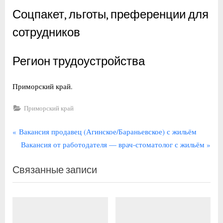
Соцпакет, льготы, преференции для
сотрудников
Регион трудоустройства
Приморский край.
Приморский край
Навигация
П
Вакансия продавец (Агинское/Бараньевское) с жильём
р
С
Вакансия от работодателя — врач-стоматолог с жильём
по
е
л
записям
Связанные записи
д
е
ы
д
д
у
у
ю
щ
щ