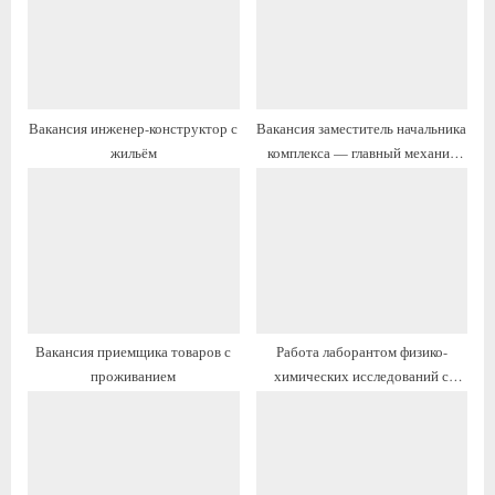
а
а
я
я
з
з
а
а
Вакансия инженер-конструктор с
Вакансия заместитель начальника
п
п
жильём
комплекса — главный механик
и
и
(производство СПГ) с жильём
с
с
ь
ь
:
:
Вакансия приемщика товаров с
Работа лаборантом физико-
проживанием
химических исследований с
предоставлением жилья