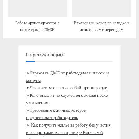
Работа артист оркестра с
Вакансия инженер по наладке и
переездом на ПМЖ
испытаниям с переездом
Переезжающим:
➣Страховка ДМС от работодателя: плюсы и
минусы
➣Чек-лист: что взять с собой при переезде
➣Кого выселят из служебного жилья после
увольнения
➣Требования к жилью, которое
предоставляет работодатель
➣ Как получить жильё за работу без участия
в госпрограммах: на примере Кировской