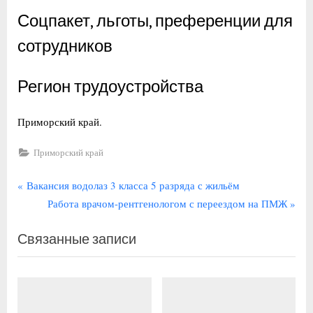
Соцпакет, льготы, преференции для
сотрудников
Регион трудоустройства
Приморский край.
Приморский край
Навигация
П
Вакансия водолаз 3 класса 5 разряда с жильём
р
С
Работа врачом-рентгенологом с переездом на ПМЖ
по
е
л
записям
Связанные записи
д
е
ы
д
д
у
у
ю
щ
щ