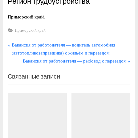
Регион трудоустройства
Приморский край.
Приморский край
Навигация
П
Вакансия от работодателя — водитель автомобиля
р
(автотопливозаправщика) с жильём и переездом
по
е
С
Вакансия от работодателя — рыбовод с переездом
записям
д
л
Связанные записи
ы
е
д
д
у
у
щ
ю
а
щ
я
а
з
я
а
з