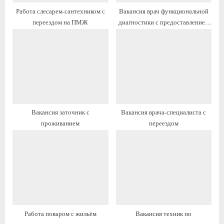
п
а
Работа слесарем-сантехником с
Вакансия врач функциональной
и
п
переездом на ПМЖ
диагностики с предоставлением
с
и
жилья
ь
с
:
ь
:
Вакансия заточник с
Вакансия врача-специалиста с
проживанием
переездом
Работа поваром с жильём
Вакансия техник по