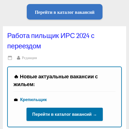
Перейти в каталог вакансий
Работа пильщик ИРС 2024 с
переездом
By
Редакция
Posted
on
🔥 Новые актуальные вакансии с
жильем:
💼
Крепильщик
Перейти в каталог вакансий →