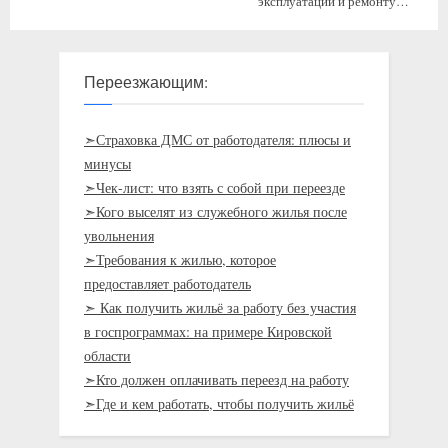
эксплуатации и ремонту
климатических систем с
предоставлением жилья
Переезжающим:
➣Страховка ДМС от работодателя: плюсы и
минусы
➣Чек-лист: что взять с собой при переезде
➣Кого выселят из служебного жилья после
увольнения
➣Требования к жилью, которое
предоставляет работодатель
➣ Как получить жильё за работу без участия
в госпрограммах: на примере Кировской
области
➣Кто должен оплачивать переезд на работу
➣Где и кем работать, чтобы получить жильё