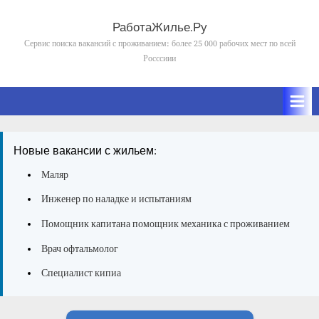
Skip
to
РаботаЖилье.Ру
content
Сервис поиска вакансий с проживанием: более 25 000 рабочих мест по всей
Росссиии
Новые вакансии с жильем:
Маляр
Инженер по наладке и испытаниям
Помощник капитана помощник механика с проживанием
Врач офтальмолог
Специалист кипиа