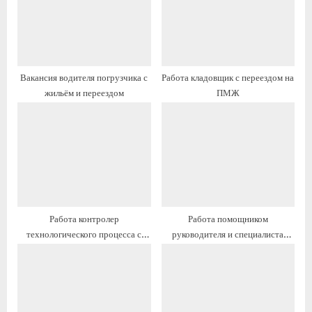
а
а
я
я
з
з
а
а
Вакансия водителя погрузчика с
Работа кладовщик с переездом на
п
п
жильём и переездом
ПМЖ
и
и
с
с
ь
ь
:
:
Работа контролер
Работа помощником
технологического процесса с
руководителя и специалиста
переездом на ПМЖ
инженер с предоставлением
жилья