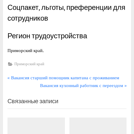
Соцпакет, льготы, преференции для
сотрудников
Регион трудоустройства
Приморский край.
Приморский край
Навигация
П
Вакансия старший помощник капитана с проживанием
р
С
Вакансия кухонный работник с переездом
по
е
л
записям
Связанные записи
д
е
ы
д
д
у
у
ю
щ
щ