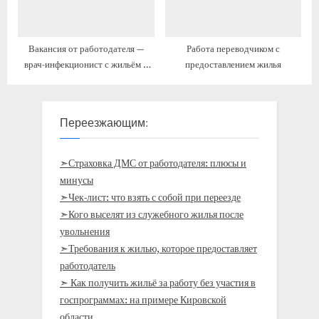
Вакансия от работодателя —
Работа переводчиком с
врач-инфекционист с жильём и
предоставлением жилья
переездом
Переезжающим:
➣Страховка ДМС от работодателя: плюсы и
минусы
➣Чек-лист: что взять с собой при переезде
➣Кого выселят из служебного жилья после
увольнения
➣Требования к жилью, которое предоставляет
работодатель
➣ Как получить жильё за работу без участия в
госпрограммах: на примере Кировской
области