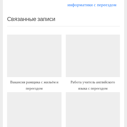
записям
д
л
информатики с переездом
ы
е
Связанные записи
д
д
у
у
щ
ю
а
щ
я
а
з
я
а
з
п
а
и
п
Вакансия рамщика с жильём и
Работа учитель английского
с
и
переездом
языка с переездом
ь
с
:
ь
: