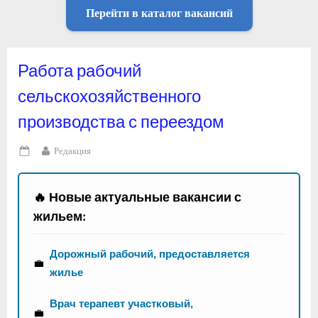
Перейти в каталог вакансий
Работа рабочий
сельскохозяйственного
производства с переездом
By
Редакция
Posted
on
🔥 Новые актуальные вакансии с
жильем:
Дорожный рабочий, предоставляется
💼
жилье
Врач терапевт участковый,
💼