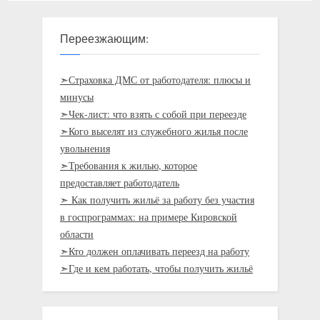
Переезжающим:
➣Страховка ДМС от работодателя: плюсы и
минусы
➣Чек-лист: что взять с собой при переезде
➣Кого выселят из служебного жилья после
увольнения
➣Требования к жилью, которое
предоставляет работодатель
➣ Как получить жильё за работу без участия
в госпрограммах: на примере Кировской
области
➣Кто должен оплачивать переезд на работу
➣Где и кем работать, чтобы получить жильё