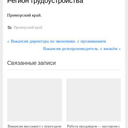
Регион трудоустройства
Приморский край.
Приморский край
Навигация
П
Вакансия директора по экономике. с проживанием
р
С
Вакансия делопроизводитель. с жильём
по
е
л
записям
Связанные записи
д
е
ы
д
д
у
у
ю
щ
щ
а
а
я
я
з
з
а
а
Вакансия массажист с переездом
Работа продавцом — кассиром с