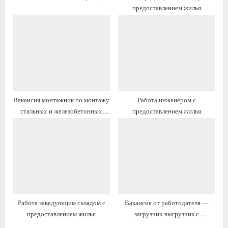
п
п
предоставлением жилья
и
и
с
с
ь
ь
:
:
Вакансия монтажник по монтажу
Работа инженером с
стальных и железобетонных
предоставлением жилья
конструкций с проживанием
Работа заведующим складом с
Вакансия от работодателя —
предоставлением жилья
загрузчик-выгрузчик с
проживанием