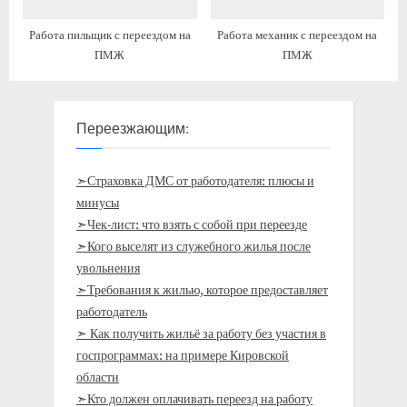
Работа пильщик с переездом на
Работа механик с переездом на
ПМЖ
ПМЖ
Переезжающим:
➣Страховка ДМС от работодателя: плюсы и
минусы
➣Чек-лист: что взять с собой при переезде
➣Кого выселят из служебного жилья после
увольнения
➣Требования к жилью, которое предоставляет
работодатель
➣ Как получить жильё за работу без участия в
госпрограммах: на примере Кировской
области
➣Кто должен оплачивать переезд на работу