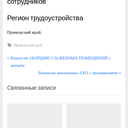
сотрудников
Регион трудоустройства
Приморский край.
Приморский край
Навигация
П
Вакансия уБОРЩИК СЛуЖЕБНЫХ ПОМЕЩЕНИЙ с
р
жильём
по
е
С
Вакансия начальника АХО с проживанием
записям
д
л
Связанные записи
ы
е
д
д
у
у
щ
ю
а
щ
я
а