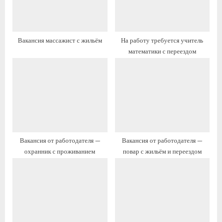
з
я
а
з
п
а
Вакансия массажист с жильём
На работу требуется учитель
и
п
математики с переездом
с
и
ь
с
:
ь
:
Вакансия от работодателя —
Вакансия от работодателя —
охранник с проживанием
повар с жильём и переездом