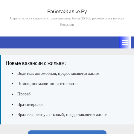
Skip
to
РаботаЖилье.Ру
content
Сервис поиска вакансий с проживанием: более 25 000 рабочих мест по всей
Росссиии
Новые вакансии с жильем:
Водитель автомобиля, предоставляется жилье
Помощник машиниста тепловоза
Прораб
Врач-невролог
Врач-терапевт участковый, предоставляется жилье