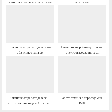
заточник с жильём и переездом
переездом
с
и
ь
с
:
ь
:
Вакансия от работодателя —
Вакансия от работодателя —
обвязчик с жильём
электрогазосварщик с
проживанием
Вакансия от работодателя —
Работа техник с переездом на
сортировщик изделий, сырья и
ПМЖ
материалов с жильём