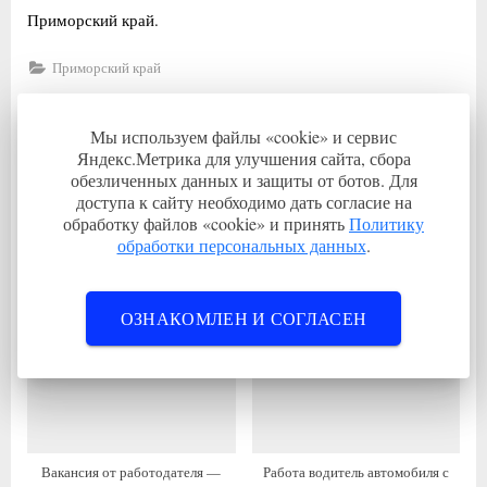
Приморский край.
Приморский край
Навигация
П
Вакансия водитель автомобиля (КМУ) 5 р. с
Мы используем файлы «cookie» и сервис
р
предоставлением жилья
по
Яндекс.Метрика для улучшения сайта, сбора
е
С
Вакансия специалиста по охране труда с проживанием
обезличенных данных и защиты от ботов. Для
записям
доступа к сайту необходимо дать согласие на
д
л
обработку файлов «cookie» и принять
Политику
Связанные записи
ы
е
обработки персональных данных
.
д
д
у
у
щ
ю
ОЗНАКОМЛЕН И СОГЛАСЕН
а
щ
я
а
з
я
а
з
п
а
Вакансия от работодателя —
Работа водитель автомобиля с
и
п