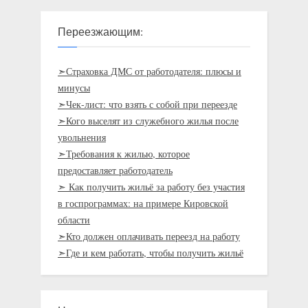
Переезжающим:
➣Страховка ДМС от работодателя: плюсы и
минусы
➣Чек-лист: что взять с собой при переезде
➣Кого выселят из служебного жилья после
увольнения
➣Требования к жилью, которое
предоставляет работодатель
➣ Как получить жильё за работу без участия
в госпрограммах: на примере Кировской
области
➣Кто должен оплачивать переезд на работу
➣Где и кем работать, чтобы получить жильё