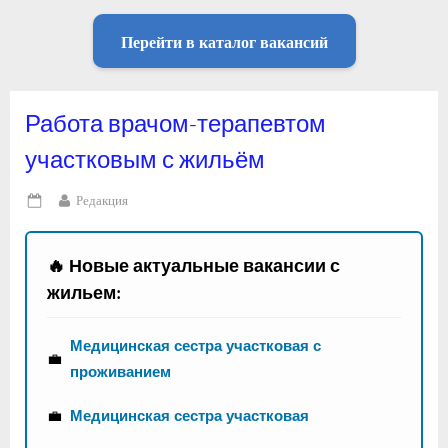
Перейти в каталог вакансий
Работа врачом-терапевтом
участковым с жильём
By
Редакция
Posted
on
🔥 Новые актуальные вакансии с
жильем:
Медицинская сестра участковая с
💼
проживанием
💼
Медицинская сестра участковая