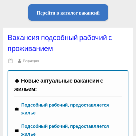
Перейти в каталог вакансий
Вакансия подсобный рабочий с
проживанием
By
Редакция
Posted
on
🔥 Новые актуальные вакансии с
жильем:
Подсобный рабочий, предоставляется
💼
жилье
Подсобный рабочий, предоставляется
💼
жилье