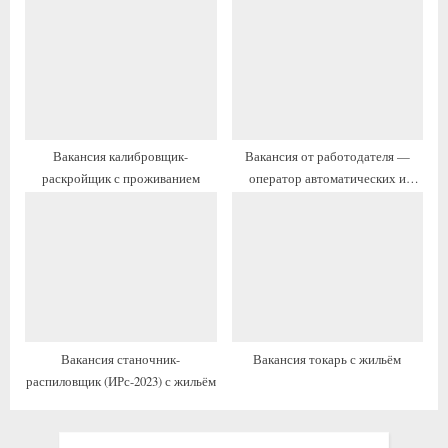
ь
с
:
ь
:
Вакансия калибровщик-
Вакансия от работодателя —
раскройщик с проживанием
оператор автоматических и
полуавтоматических линий
станков и установок с жильём и
переездом
Вакансия станочник-
Вакансия токарь с жильём
распиловщик (ИРс-2023) с жильём