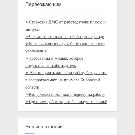
Переезжающим:
➣Страховка ДМС от работодателя: плюсы и
минусы
➣Чек-лист: что взять с собой при переезде
➣Кого выселят из служебного жилья после
увольнения
➣Требования к жилью, которое
предоставляет работодатель
➣ Как получить жильё за работу без участия
в госпрограммах: на примере Кировской
области
➣Кто должен оплачивать переезд на работу
➣Где и кем работать, чтобы получить жильё
Новые вакансии