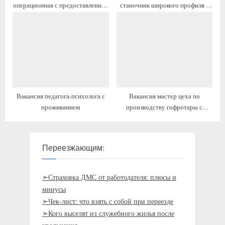
операционная с предоставлением
станочник широкого профиля с
жилья
переездом
Вакансия педагога-психолога с
Вакансия мастер цеха по
проживанием
производству гофротары с
проживанием
Переезжающим:
➣Страховка ДМС от работодателя: плюсы и
минусы
➣Чек-лист: что взять с собой при переезде
➣Кого выселят из служебного жилья после