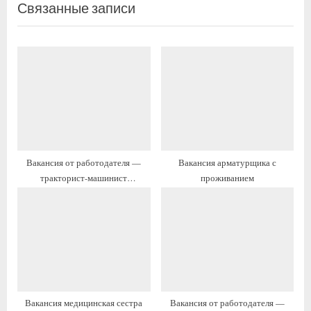
записям
Связанные записи
д
е
ы
д
д
у
у
ю
щ
щ
а
а
я
я
з
з
а
а
Вакансия от работодателя —
Вакансия арматурщика с
п
п
тракторист-машинист
проживанием
и
и
сельскохозяйственного
с
с
производства с жильём и
переездом
ь
ь
:
:
Вакансия медицинская сестра
Вакансия от работодателя —