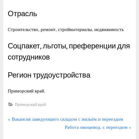
Отрасль
Строительство, ремонт, стройматериалы, недвижимость
Соцпакет, льготы, преференции для
сотрудников
Регион трудоустройства
Приморский край.
Приморский край
Навигация
П
Вакансия заведующего складом с жильём и переездом
р
С
Работа овощевод. с переездом
по
е
л