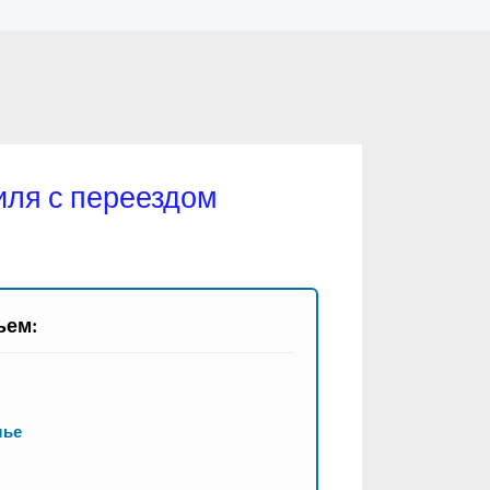
иля с переездом
ьем:
лье