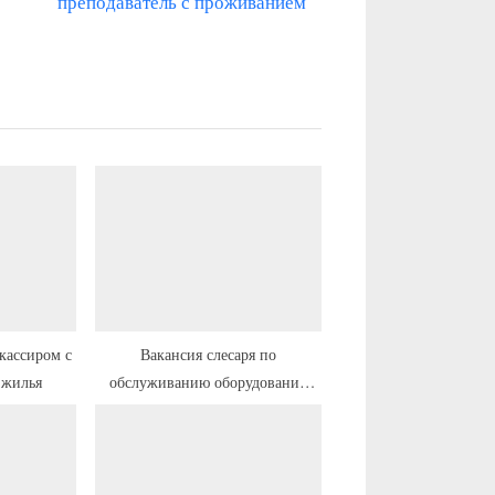
л
преподаватель с проживанием
е
д
у
ю
щ
а
я
з
а
п
и
кассиром с
Вакансия слесаря по
 жилья
обслуживанию оборудования
с
технологического регулирования
ь
с жильём и переездом
: