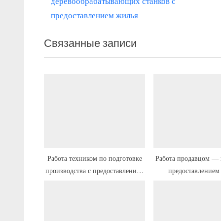
р
деревообрабатывающих станков с
по
е
предоставлением жилья
записям
д
Связанные записи
ы
д
у
щ
а
я
з
а
п
Работа техником по подготовке
Работа продавцом — 
производства с предоставлением
предоставлением
и
жилья
с
ь
: