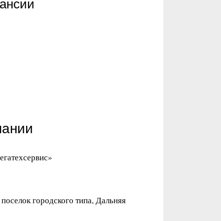
кансии
пании
егатехсервис»
поселок городского типа, Дальняя