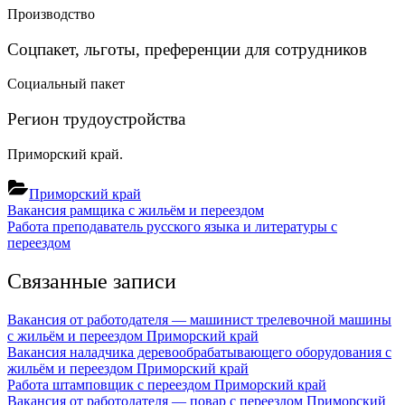
Производство
Соцпакет, льготы, преференции для сотрудников
Социальный пакет
Регион трудоустройства
Приморский край.
Приморский край
Навигация
Предыдущая
Вакансия рамщика с жильём и переездом
запись:
Следующая
Работа преподаватель русского языка и литературы с
по
запись:
переездом
записям
Связанные записи
Вакансия от работодателя — машинист трелевочной машины
с жильём и переездом
Приморский край
Вакансия наладчика деревообрабатывающего оборудования с
жильём и переездом
Приморский край
Работа штамповщик с переездом
Приморский край
Вакансия от работодателя — повар с переездом
Приморский