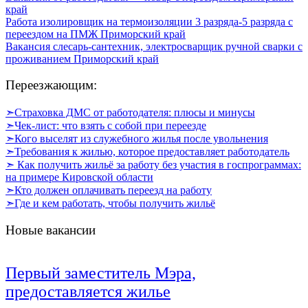
край
Работа изолировщик на термоизоляции 3 разряда-5 разряда с
переездом на ПМЖ
Приморский край
Вакансия слесарь-сантехник, электросварщик ручной сварки с
проживанием
Приморский край
Переезжающим:
➣Страховка ДМС от работодателя: плюсы и минусы
➣Чек-лист: что взять с собой при переезде
➣Кого выселят из служебного жилья после увольнения
➣Требования к жилью, которое предоставляет работодатель
➣ Как получить жильё за работу без участия в госпрограммах:
на примере Кировской области
➣Кто должен оплачивать переезд на работу
➣Где и кем работать, чтобы получить жильё
Новые вакансии
Первый заместитель Мэра,
предоставляется жилье