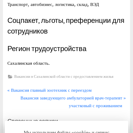
Транспорт, автобизнес, логистика, склад, ВЭД
Соцпакет, льготы, преференции для
сотрудников
Регион трудоустройства
Сахалинская область.
Вакансии в Сахалинской области с предоставлением жилья
Навигация
П
Вакансия главный зоотехник с переездом
р
С
Вакансия заведующего амбулаторией врач-терапевт
по
е
л
участковый с проживанием
записям
д
е
Связанные записи
ы
д
д
у
Мы используем файлы «cookie» и сервис