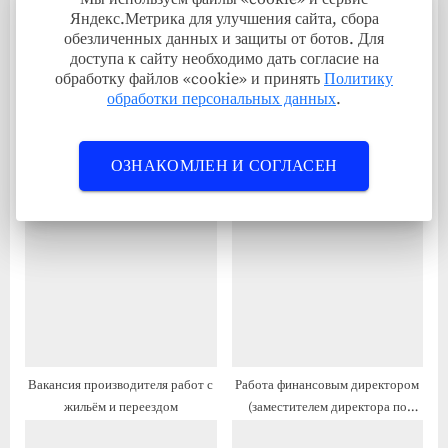
у
ю
Яндекс.Метрика для улучшения сайта, сбора
щ
щ
обезличенных данных и защиты от ботов. Для
доступа к сайту необходимо дать согласие на
а
а
обработку файлов «cookie» и принять
Политику
я
я
обработки персональных данных
.
з
з
а
а
ОЗНАКОМЛЕН И СОГЛАСЕН
п
п
Работа обработчиком рыбы с
Вакансия от работодателя —
и
и
переездом на ПМЖ
инженер-проектировщик (группа
с
с
технологических
ь
ь
трубопроводов) с жильём и
:
:
переездом
Вакансия производителя работ с
Работа финансовым директором
жильём и переездом
(заместителем директора по
финансам) с жильём