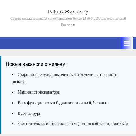
Skip
to
РаботаЖилье.Ру
content
Сервис поиска вакансий с проживанием: более 25 000 рабочих мест по всей
Росссиии
Новые вакансии с жильем:
Старший оперуполномоченный отделения уголовного
розыска
Машинист экскаватора
Врач функциональной диагностики на 0,5 ставки
Врач -хирург
Заместитель главного врача по медицинской части, с жильём