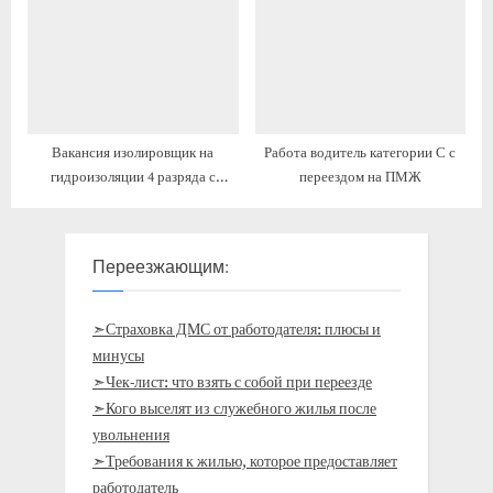
Вакансия изолировщик на
Работа водитель категории С с
гидроизоляции 4 разряда с
переездом на ПМЖ
предоставлением жилья
Переезжающим:
➣Страховка ДМС от работодателя: плюсы и
минусы
➣Чек-лист: что взять с собой при переезде
➣Кого выселят из служебного жилья после
увольнения
➣Требования к жилью, которое предоставляет
работодатель