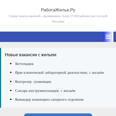
Skip
to
РаботаЖилье.Ру
Сервис поиска вакансий с проживанием: более 25 000 рабочих мест по всей
content
Росссиии
Новые вакансии с жильем:
Кеттельщик
Врач клинической лабораторной диагностики, с жильём
Контролер -упаковщик
Слесарь-инструментальщик, с жильём
Командир инженерно-саперного отделения