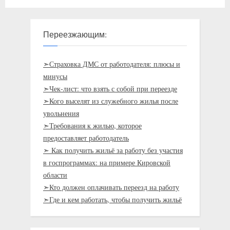
Переезжающим:
➣Страховка ДМС от работодателя: плюсы и
минусы
➣Чек-лист: что взять с собой при переезде
➣Кого выселят из служебного жилья после
увольнения
➣Требования к жилью, которое
предоставляет работодатель
➣ Как получить жильё за работу без участия
в госпрограммах: на примере Кировской
области
➣Кто должен оплачивать переезд на работу
➣Где и кем работать, чтобы получить жильё