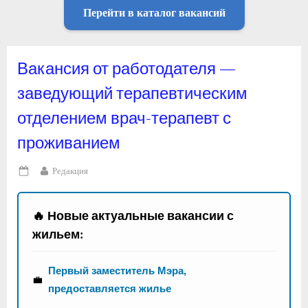
Перейти в каталог вакансий
Вакансия от работодателя —
заведующий терапевтическим
отделением врач-терапевт с
проживанием
By
Редакция
Posted
on
🔥 Новые актуальные вакансии с
жильем:
Первый заместитель Мэра,
💼
предоставляется жилье