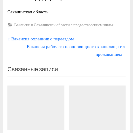
Сахалинская область.
Вакансии в Сахалинской области с предоставлением жилья
Навигация
П
Вакансия охранник с переездом
р
С
Вакансия рабочего плодоовощного хранилища с
по
е
л
проживанием
записям
д
е
Связанные записи
ы
д
д
у
у
ю
щ
щ
а
а
я
я
з
з
а
а
п
п