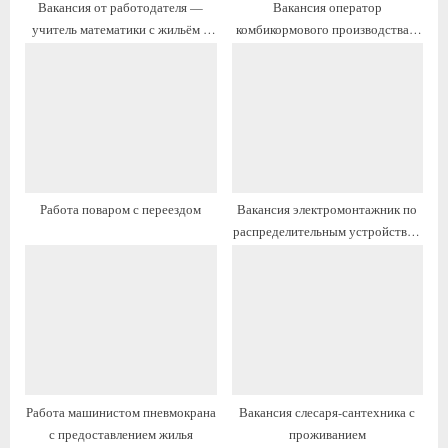
Вакансия от работодателя —
Вакансия оператор
и
и
учитель математики с жильём и
комбикормового производства с
с
с
переездом
возможностью переезда на ПМЖ
ь
ь
:
:
Работа поваром с переездом
Вакансия электромонтажник по
распределительным устройствам
и вторичным цепям с переездом
на ПМЖ
Работа машинистом пневмокрана
Вакансия слесаря-сантехника с
с предоставлением жилья
проживанием