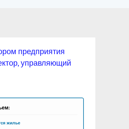
ором предприятия
ектор, управляющий
ьем:
тся жилье