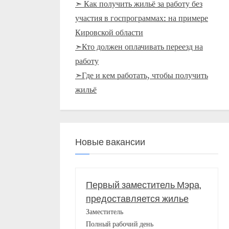
➣ Как получить жильё за работу без
участия в госпрограммах: на примере
Кировской области
➣Кто должен оплачивать переезд на
работу
➣Где и кем работать, чтобы получить
жильё
Новые вакансии
Первый заместитель Мэра,
предоставляется жилье
Заместитель
Полный рабочий день