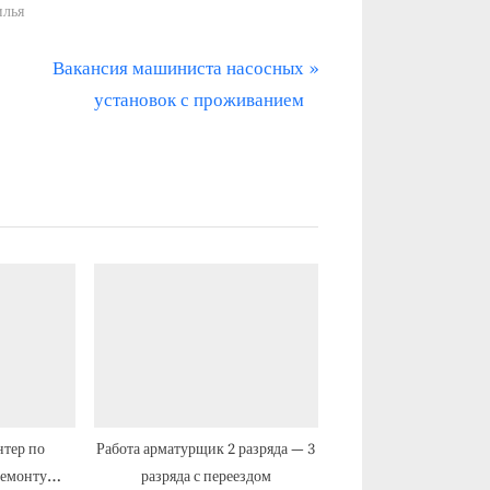
илья
С
Вакансия машиниста насосных
л
установок с проживанием
е
д
у
ю
щ
а
я
з
а
п
и
нтер по
Работа арматурщик 2 разряда — 3
ремонту
разряда с переездом
с