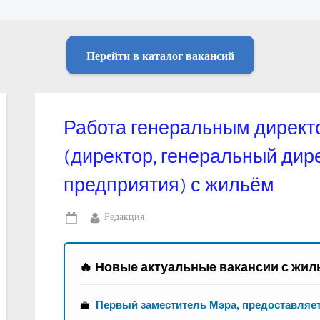
Перейти в каталог вакансий
Работа генеральным директ
(директор, генеральный дир
предприятия) с жильём
By
Редакция
Posted
on
🔥 Новые актуальные вакансии с жил
💼
Первый заместитель Мэра, предоставляе