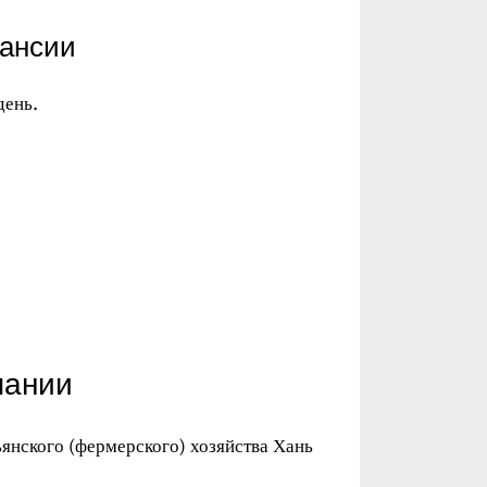
кансии
день.
пании
янского (фермерского) хозяйства Хань