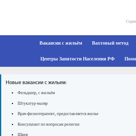
Skip
to
content
Серви
Вакансии с жильём
Вахтовый метод
Центры Занятости Населения РФ
Помо
Новые вакансии с жильем:
Фельдшер, с жильём
Штукатур-маляр
Врач-физиотерапевт, предоставляется жилье
Консультант по вопросам религии
Швея