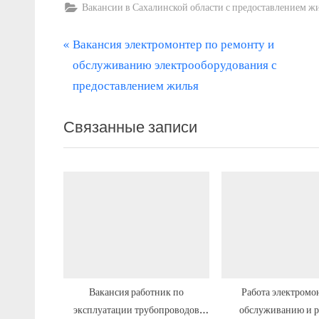
Вакансии в Сахалинской области с предоставлением ж
П
Навигация
Вакансия электромонтер по ремонту и
р
обслуживанию электрооборудования с
по
е
предоставлением жилья
записям
д
Связанные записи
ы
д
у
щ
а
я
з
а
п
Вакансия работник по
Работа электромо
эксплуатации трубопроводов
обслуживанию и 
и