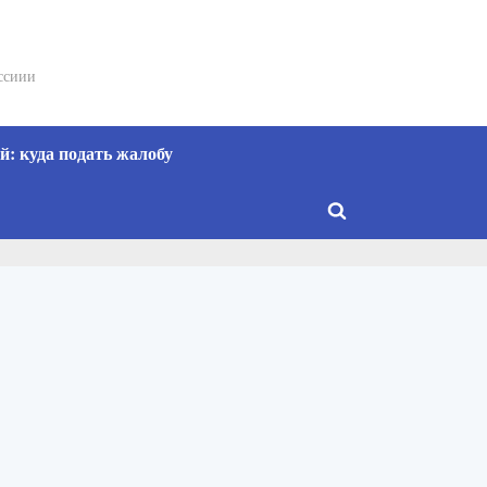
сссиии
: куда подать жалобу
Toggle
search
form