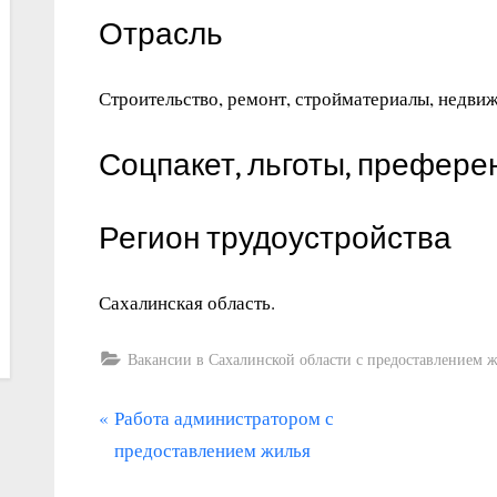
Отрасль
Строительство, ремонт, стройматериалы, недви
Соцпакет, льготы, префере
Регион трудоустройства
Сахалинская область.
Вакансии в Сахалинской области с предоставлением 
П
Навигация
Работа администратором с
р
предоставлением жилья
по
е