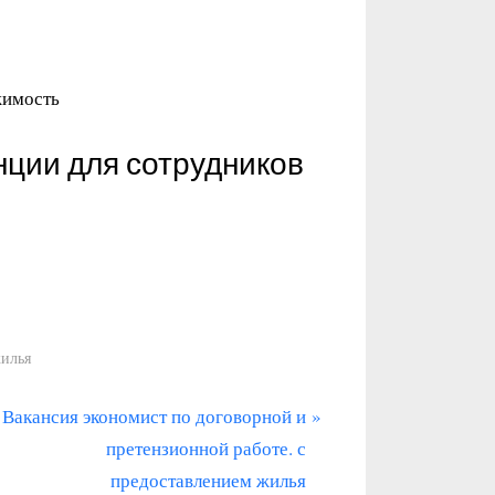
жимость
нции для сотрудников
жилья
С
Вакансия экономист по договорной и
л
претензионной работе. с
е
предоставлением жилья