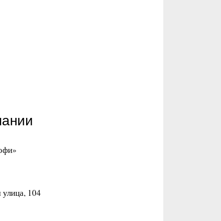
пании
Софи»
 улица, 104