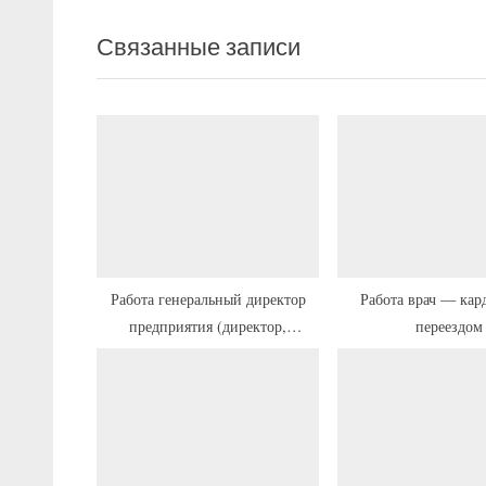
записям
д
Связанные записи
ы
д
у
щ
а
я
з
а
п
Работа генеральный директор
Работа врач — кар
предприятия (директор,
переездом
и
генеральный директор,
с
управляющий предприятия) с
ь
переездом на ПМЖ
: