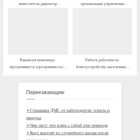
заместитель директор
организации управления
(заведующий) по учебно-
производством с жильём
воспитательной работе с жильём
и переездом
Вакансия инженера-
Работа рабочим по
программиста (программиста) с
благоустройству населенных
предоставлением жилья
пунктов с жильём
Переезжающим:
➣Страховка ДМС от работодателя: плюсы и
минусы
➣Чек-лист: что взять с собой при переезде
➣Кого выселят из служебного жилья после