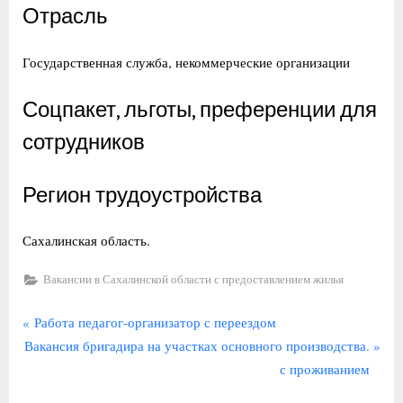
Отрасль
Государственная служба, некоммерческие организации
Соцпакет, льготы, преференции для
сотрудников
Регион трудоустройства
Сахалинская область.
Вакансии в Сахалинской области с предоставлением жилья
Навигация
П
Работа педагог-организатор с переездом
С
р
Вакансия бригадира на участках основного производства.
по
л
е
с проживанием
записям
е
д