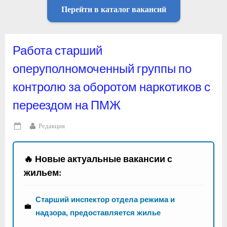
Перейти в каталог вакансий
Работа старший
оперуполномоченный группы по
контролю за оборотом наркотиков с
переездом на ПМЖ
By
Редакция
Posted
on
🔥 Новые актуальные вакансии с
жильем:
Старший инспектор отдела режима и
💼
надзора, предоставляется жилье