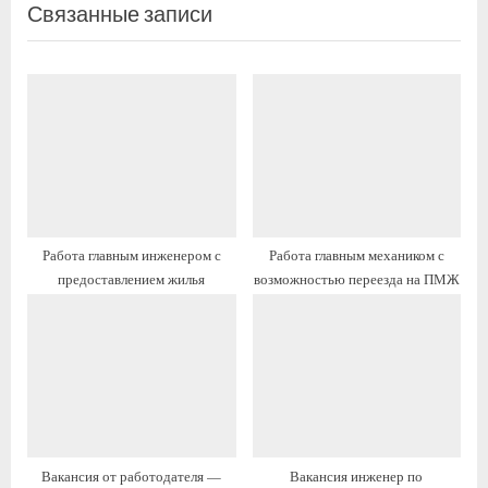
Связанные записи
д
ы
у
д
ю
у
щ
щ
а
а
я
я
з
з
а
а
п
п
Работа главным инженером с
Работа главным механиком с
и
и
предоставлением жилья
возможностью переезда на ПМЖ
с
с
ь
ь
:
:
Вакансия от работодателя —
Вакансия инженер по